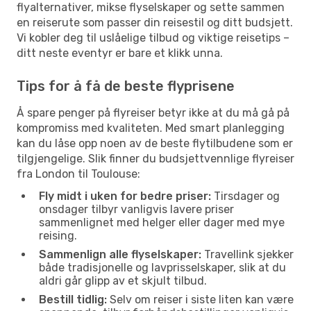
flyalternativer, mikse flyselskaper og sette sammen
en reiserute som passer din reisestil og ditt budsjett.
Vi kobler deg til uslåelige tilbud og viktige reisetips –
ditt neste eventyr er bare et klikk unna.
Tips for å få de beste flyprisene
Å spare penger på flyreiser betyr ikke at du må gå på
kompromiss med kvaliteten. Med smart planlegging
kan du låse opp noen av de beste flytilbudene som er
tilgjengelige. Slik finner du budsjettvennlige flyreiser
fra London til Toulouse:
Fly midt i uken for bedre priser:
Tirsdager og
onsdager tilbyr vanligvis lavere priser
sammenlignet med helger eller dager med mye
reising.
Sammenlign alle flyselskaper:
Travellink sjekker
både tradisjonelle og lavprisselskaper, slik at du
aldri går glipp av et skjult tilbud.
Bestill tidlig:
Selv om reiser i siste liten kan være