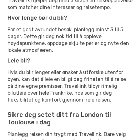
Travellink hjelper deg med å skape en reiseopplevelse
som matcher dine interesser og reisetempo.
Hvor lenge bør du bli?
For et godt avrundet besøk, planlegg minst 3 til 5
dager. Dette gir deg nok tid til å oppleve
høydepunktene, oppdage skjulte perler og nyte den
lokale atmosfæren.
Leie bil?
Hvis du blir lenger eller ønsker å utforske utenfor
byen, kan det å leie en bil gi deg friheten til å reise
på dine egne premisser. Travellink tilbyr rimelig
bilutleie over hele Frankrike, noe som gir deg
fleksibilitet og komfort gjennom hele reisen.
Sikre deg setet ditt fra London til
Toulouse i dag
Planlegg reisen din trygt med Travellink. Bare velg