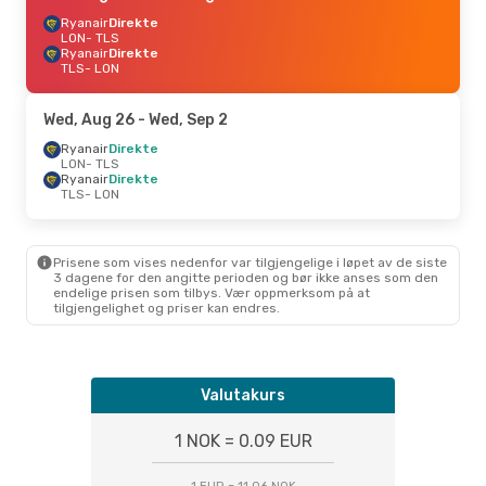
Ryanair
Direkte
LON
- TLS
Ryanair
Direkte
TLS
- LON
Wed, Aug 26
- Wed, Sep 2
Ryanair
Direkte
LON
- TLS
Ryanair
Direkte
TLS
- LON
Prisene som vises nedenfor var tilgjengelige i løpet av de siste
3 dagene for den angitte perioden og bør ikke anses som den
endelige prisen som tilbys. Vær oppmerksom på at
tilgjengelighet og priser kan endres.
Valutakurs
1 NOK = 0.09 EUR