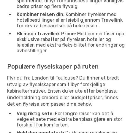
spennende, tilbyr forhåndsbestillinger vanligvis
bedre priser og flere flyvalg.
Kombiner reisen din:
Kombiner flyreiser med
hotellbestillinger eller leiebil gjennom Travellink
for ekstra besparelser på hele reisen.
Bli med i Travellink Prime:
Medlemmer låser opp
eksklusive rabatter på flyreiser, hoteller og
leiebiler, med ekstra fleksibilitet for endringer og
avbestillinger.
Populære flyselskaper på ruten
Flyr du fra London til Toulouse? Du finner et bredt
utvalg av flyselskaper som tilbyr forskjellige
kabinalternativer. Enten du er ute etter benplass,
underholdning ombord eller budsjettpriser, finnes
det en flyreise som passer dine behov.
Velg riktig sete:
For lengre reiser kan det å
velge et sete med ekstra benplass gjøre en stor
forskjell for komforten.
Hold deg oppdatert:
Drikk vann regelmessig