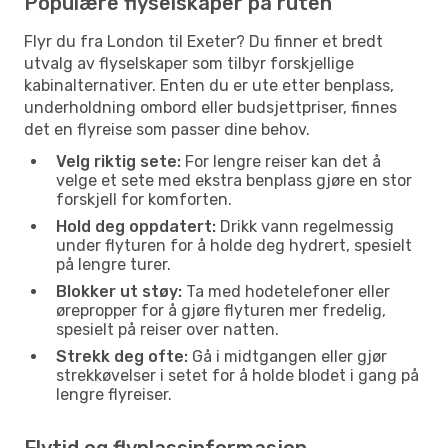
Populære flyselskaper på ruten
Flyr du fra London til Exeter? Du finner et bredt
utvalg av flyselskaper som tilbyr forskjellige
kabinalternativer. Enten du er ute etter benplass,
underholdning ombord eller budsjettpriser, finnes
det en flyreise som passer dine behov.
Velg riktig sete:
For lengre reiser kan det å
velge et sete med ekstra benplass gjøre en stor
forskjell for komforten.
Hold deg oppdatert:
Drikk vann regelmessig
under flyturen for å holde deg hydrert, spesielt
på lengre turer.
Blokker ut støy:
Ta med hodetelefoner eller
ørepropper for å gjøre flyturen mer fredelig,
spesielt på reiser over natten.
Strekk deg ofte:
Gå i midtgangen eller gjør
strekkøvelser i setet for å holde blodet i gang på
lengre flyreiser.
Flytid og flyplassinformasjon