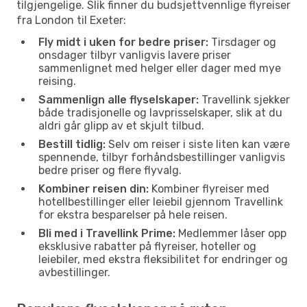
tilgjengelige. Slik finner du budsjettvennlige flyreiser
fra London til Exeter:
Fly midt i uken for bedre priser:
Tirsdager og
onsdager tilbyr vanligvis lavere priser
sammenlignet med helger eller dager med mye
reising.
Sammenlign alle flyselskaper:
Travellink sjekker
både tradisjonelle og lavprisselskaper, slik at du
aldri går glipp av et skjult tilbud.
Bestill tidlig:
Selv om reiser i siste liten kan være
spennende, tilbyr forhåndsbestillinger vanligvis
bedre priser og flere flyvalg.
Kombiner reisen din:
Kombiner flyreiser med
hotellbestillinger eller leiebil gjennom Travellink
for ekstra besparelser på hele reisen.
Bli med i Travellink Prime:
Medlemmer låser opp
eksklusive rabatter på flyreiser, hoteller og
leiebiler, med ekstra fleksibilitet for endringer og
avbestillinger.