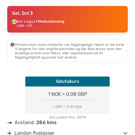
Tue, Sep 8
Sat, Oct 3
- Tue, Sep 15
Aer Lingus
Aer Lingus
1 Mellomlanding
1 Mellomlanding
LON
- LPL
LON
- LPL
Aer Lingus
1 Mellomlanding
LPL
- LON
Prisene som vises nedenfor var tilgjengelige i løpet av de siste
3 dagene for den angitte perioden og bør ikke anses som den
endelige prisen som tilbys. Vær oppmerksom på at
tilgjengelighet og priser kan endres.
Valutakurs
1 NOK = 0.08 GBP
1 GBP = 12.81 NOK
Sist sjekket Mon, 08/10
Avstand:
286 kms
London flyplasser