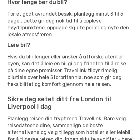
Hvor lenge bør du bli?
For et godt avrundet besøk, planlegg minst 3 til 5
dager. Dette gir deg nok tid til å oppleve
høydepunktene, oppdage skjulte perler og nyte den
lokale atmosfæren.
Leie bil?
Hvis du blir lenger eller ønsker å utforske utenfor
byen, kan det å leie en bil gi deg friheten til å reise
på dine egne premisser. Travellink tilbyr rimelig
bilutleie over hele Storbritannia, noe som gir deg
fleksibilitet og komfort gjennom hele reisen.
Sikre deg setet ditt fra London til
Liverpool i dag
Planlegg reisen din trygt med Travellink. Bare velg
reisedatoene dine, sammenlign de beste
alternativene og velg tillegg som hoteller eller leiebil
for å tilpasse reisen din. Ingen skjulte avgifter – bare