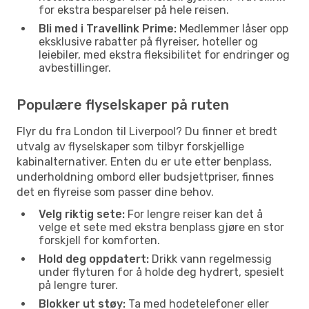
for ekstra besparelser på hele reisen.
Bli med i Travellink Prime:
Medlemmer låser opp
eksklusive rabatter på flyreiser, hoteller og
leiebiler, med ekstra fleksibilitet for endringer og
avbestillinger.
Populære flyselskaper på ruten
Flyr du fra London til Liverpool? Du finner et bredt
utvalg av flyselskaper som tilbyr forskjellige
kabinalternativer. Enten du er ute etter benplass,
underholdning ombord eller budsjettpriser, finnes
det en flyreise som passer dine behov.
Velg riktig sete:
For lengre reiser kan det å
velge et sete med ekstra benplass gjøre en stor
forskjell for komforten.
Hold deg oppdatert:
Drikk vann regelmessig
under flyturen for å holde deg hydrert, spesielt
på lengre turer.
Blokker ut støy:
Ta med hodetelefoner eller