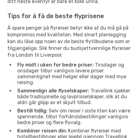
ditt neste eventyr er bare et klikk unna.
Tips for å få de beste flyprisene
Å spare penger på flyreiser betyr ikke at du må gå på
kompromiss med kvaliteten. Med smart planlegging
kan du låse opp noen av de beste flytilbudene som er
tilgjengelige. Slik finner du budsjettvennlige flyreiser
fra London til Liverpool:
Fly midt i uken for bedre priser:
Tirsdager og
onsdager tilbyr vanligvis lavere priser
sammenlignet med helger eller dager med mye
reising.
Sammenlign alle flyselskaper:
Travellink sjekker
både tradisjonelle og lavprisselskaper, slik at du
aldri går glipp av et skjult tilbud.
Bestill tidlig:
Selv om reiser i siste liten kan være
spennende, tilbyr forhåndsbestillinger vanligvis
bedre priser og flere flyvalg.
Kombiner reisen din:
Kombiner flyreiser med
hotellbestillinger eller leiebil gjennom Travellink