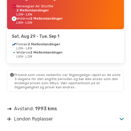
Norwegian Air Shuttle
2 Mellomlandinger
LON
- LKN
Wideroe
2 Mellomlandinger
LKN
- LON
Sat, Aug 29
- Tue, Sep 1
Finnair
2 Mellomlandinger
LON
- LKN
Wideroe
2 Mellomlandinger
LKN
- LON
Prisene som vises nedenfor var tilgjengelige i løpet av de siste
3 dagene for den angitte perioden og bør ikke anses som den
endelige prisen som tilbys. Vær oppmerksom på at
tilgjengelighet og priser kan endres.
Avstand:
1993 kms
London flyplasser