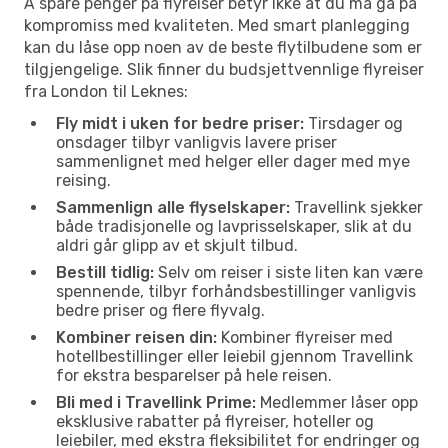
Å spare penger på flyreiser betyr ikke at du må gå på
kompromiss med kvaliteten. Med smart planlegging
kan du låse opp noen av de beste flytilbudene som er
tilgjengelige. Slik finner du budsjettvennlige flyreiser
fra London til Leknes:
Fly midt i uken for bedre priser:
Tirsdager og
onsdager tilbyr vanligvis lavere priser
sammenlignet med helger eller dager med mye
reising.
Sammenlign alle flyselskaper:
Travellink sjekker
både tradisjonelle og lavprisselskaper, slik at du
aldri går glipp av et skjult tilbud.
Bestill tidlig:
Selv om reiser i siste liten kan være
spennende, tilbyr forhåndsbestillinger vanligvis
bedre priser og flere flyvalg.
Kombiner reisen din:
Kombiner flyreiser med
hotellbestillinger eller leiebil gjennom Travellink
for ekstra besparelser på hele reisen.
Bli med i Travellink Prime:
Medlemmer låser opp
eksklusive rabatter på flyreiser, hoteller og
leiebiler, med ekstra fleksibilitet for endringer og