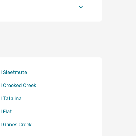
til Sleetmute
til Crooked Creek
il Tatalina
il Flat
til Ganes Creek