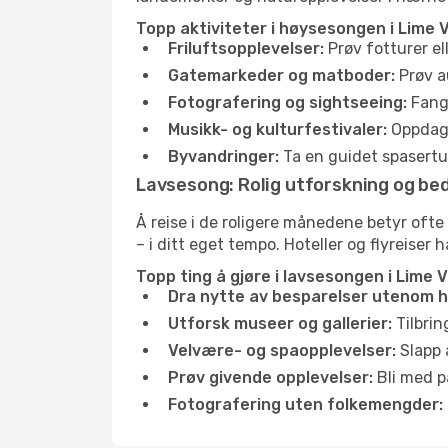
Topp aktiviteter i høysesongen i Lime V
Friluftsopplevelser:
Prøv fotturer el
Gatemarkeder og matboder:
Prøv a
Fotografering og sightseeing:
Fang 
Musikk- og kulturfestivaler:
Oppdag u
Byvandringer:
Ta en guidet spasertur
Lavsesong: Rolig utforskning og bed
Å reise i de roligere månedene betyr ofte
– i ditt eget tempo. Hoteller og flyreiser 
Topp ting å gjøre i lavsesongen i Lime V
Dra nytte av besparelser utenom 
Utforsk museer og gallerier:
Tilbrin
Velvære- og spaopplevelser:
Slapp 
Prøv givende opplevelser:
Bli med på
Fotografering uten folkemengder: