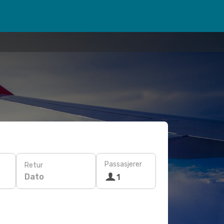
Passasjerer
Retur
Dato
1