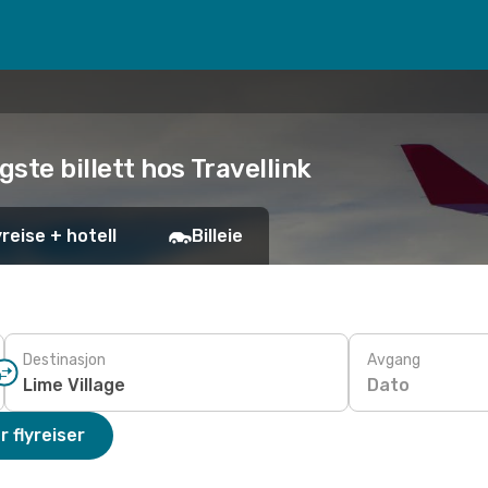
ligste billett hos Travellink
yreise + hotell
Billeie
Destinasjon
Avgang
Dato
r flyreiser