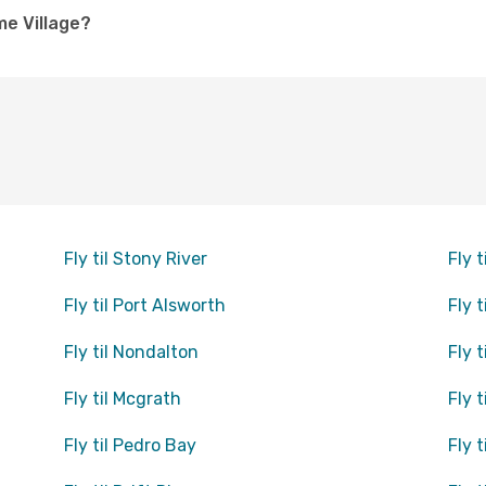
e Village?
Fly til Stony River
Fly 
Fly til Port Alsworth
Fly 
Fly til Nondalton
Fly t
Fly til Mcgrath
Fly t
Fly til Pedro Bay
Fly 