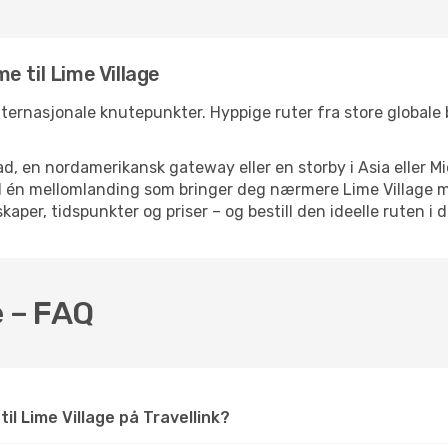
 til Lime Village
 internasjonale knutepunkter. Hyppige ruter fra store globale b
d, en nordamerikansk gateway eller en storby i Asia eller Mi
ed én mellomlanding som bringer deg nærmere Lime Village m
kaper, tidspunkter og priser – og bestill den ideelle ruten i 
e – FAQ
til Lime Village på Travellink?