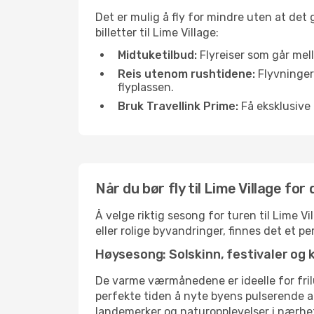
Det er mulig å fly for mindre uten at det
billetter til Lime Village:
Midtuketilbud:
Flyreiser som går mell
Reis utenom rushtidene:
Flyvninger 
flyplassen.
Bruk Travellink Prime:
Få eksklusive 
Når du bør fly til Lime Village fo
Å velge riktig sesong for turen til Lime V
eller rolige byvandringer, finnes det et pe
Høysesong: Solskinn, festivaler og 
De varme værmånedene er ideelle for friluf
perfekte tiden å nyte byens pulserende 
landemerker og naturopplevelser i nærhe