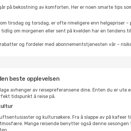
 går på bekostning av komforten. Her er noen smarte tips som 
om tirsdag og torsdag, er ofte rimeligere enn helgepriser – pe
tidlig om morgenen eller sent på kvelden har en tendens til 
rabatter og fordeler med abonnementstjenesten vår – risikof
r den beste opplevelsen
illage avhenger av reisepreferansene dine. Enten du er ute e
rfekt tidspunkt å reise på.
kultur
tsentusiaster og kultursøkere. Fra å slappe av på kafeer til 
atmosfære. Mange reisende benytter også denne sesongen til
ten.