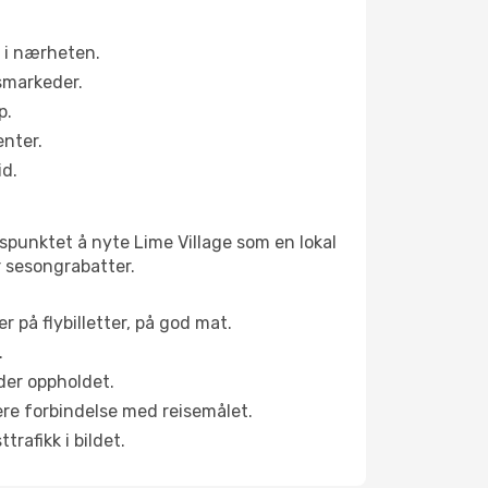
r i nærheten.
smarkeder.
p.
enter.
id.
dspunktet å nyte Lime Village som en lokal
yr sesongrabatter.
r på flybilletter, på god mat.
.
der oppholdet.
pere forbindelse med reisemålet.
rafikk i bildet.