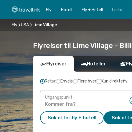
Fly
Hotell
Fly + Hotell
Lei bil
Fly
USA
Lime Village
Flyreiser til Lime Village - Bil
Flyreiser
Hoteller
Fl
Retur
Enveis
Flere byer
Kun direktefly
Utgangspunkt
Søk etter fly + hotell
Søk ette