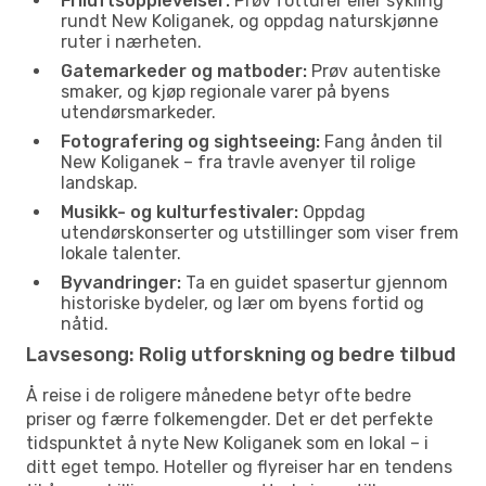
Friluftsopplevelser:
Prøv fotturer eller sykling
rundt New Koliganek, og oppdag naturskjønne
ruter i nærheten.
Gatemarkeder og matboder:
Prøv autentiske
smaker, og kjøp regionale varer på byens
utendørsmarkeder.
Fotografering og sightseeing:
Fang ånden til
New Koliganek – fra travle avenyer til rolige
landskap.
Musikk- og kulturfestivaler:
Oppdag
utendørskonserter og utstillinger som viser frem
lokale talenter.
Byvandringer:
Ta en guidet spasertur gjennom
historiske bydeler, og lær om byens fortid og
nåtid.
Lavsesong: Rolig utforskning og bedre tilbud
Å reise i de roligere månedene betyr ofte bedre
priser og færre folkemengder. Det er det perfekte
tidspunktet å nyte New Koliganek som en lokal – i
ditt eget tempo. Hoteller og flyreiser har en tendens