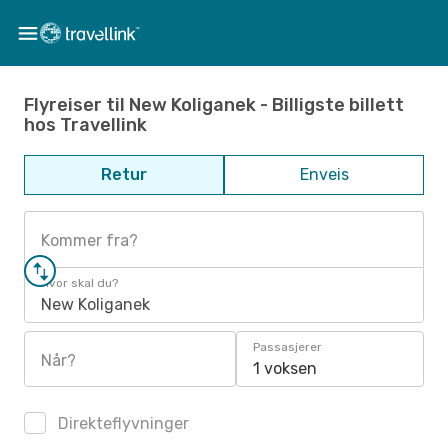
Flyreiser til New Koliganek - Billigste billett
hos Travellink
Retur
Enveis
Kommer fra?
Hvor skal du?
New Koliganek
Passasjerer
Når?
1 voksen
Direkteflyvninger