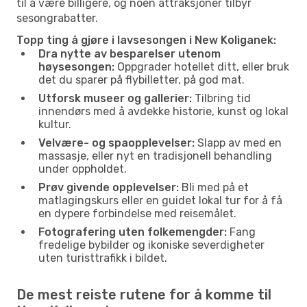
til å være billigere, og noen attraksjoner tilbyr
sesongrabatter.
Topp ting å gjøre i lavsesongen i New Koliganek:
Dra nytte av besparelser utenom
høysesongen:
Oppgrader hotellet ditt, eller bruk
det du sparer på flybilletter, på god mat.
Utforsk museer og gallerier:
Tilbring tid
innendørs med å avdekke historie, kunst og lokal
kultur.
Velvære- og spaopplevelser:
Slapp av med en
massasje, eller nyt en tradisjonell behandling
under oppholdet.
Prøv givende opplevelser:
Bli med på et
matlagingskurs eller en guidet lokal tur for å få
en dypere forbindelse med reisemålet.
Fotografering uten folkemengder:
Fang
fredelige bybilder og ikoniske severdigheter
uten turisttrafikk i bildet.
De mest reiste rutene for å komme til