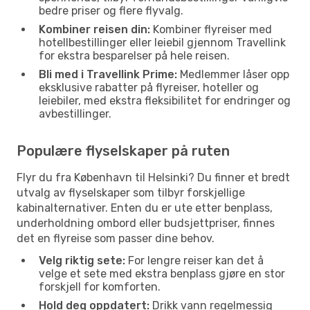
bedre priser og flere flyvalg.
Kombiner reisen din:
Kombiner flyreiser med
hotellbestillinger eller leiebil gjennom Travellink
for ekstra besparelser på hele reisen.
Bli med i Travellink Prime:
Medlemmer låser opp
eksklusive rabatter på flyreiser, hoteller og
leiebiler, med ekstra fleksibilitet for endringer og
avbestillinger.
Populære flyselskaper på ruten
Flyr du fra København til Helsinki? Du finner et bredt
utvalg av flyselskaper som tilbyr forskjellige
kabinalternativer. Enten du er ute etter benplass,
underholdning ombord eller budsjettpriser, finnes
det en flyreise som passer dine behov.
Velg riktig sete:
For lengre reiser kan det å
velge et sete med ekstra benplass gjøre en stor
forskjell for komforten.
Hold deg oppdatert:
Drikk vann regelmessig