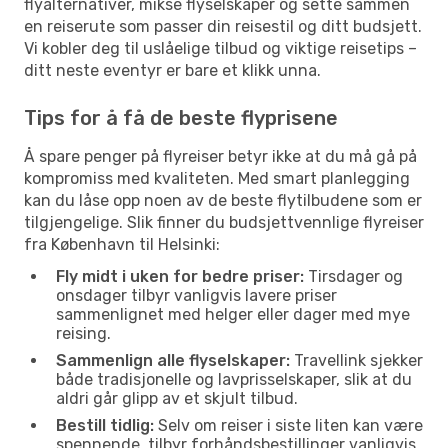
flyalternativer, mikse flyselskaper og sette sammen
en reiserute som passer din reisestil og ditt budsjett.
Vi kobler deg til uslåelige tilbud og viktige reisetips –
ditt neste eventyr er bare et klikk unna.
Tips for å få de beste flyprisene
Å spare penger på flyreiser betyr ikke at du må gå på
kompromiss med kvaliteten. Med smart planlegging
kan du låse opp noen av de beste flytilbudene som er
tilgjengelige. Slik finner du budsjettvennlige flyreiser
fra København til Helsinki:
Fly midt i uken for bedre priser:
Tirsdager og
onsdager tilbyr vanligvis lavere priser
sammenlignet med helger eller dager med mye
reising.
Sammenlign alle flyselskaper:
Travellink sjekker
både tradisjonelle og lavprisselskaper, slik at du
aldri går glipp av et skjult tilbud.
Bestill tidlig:
Selv om reiser i siste liten kan være
spennende, tilbyr forhåndsbestillinger vanligvis