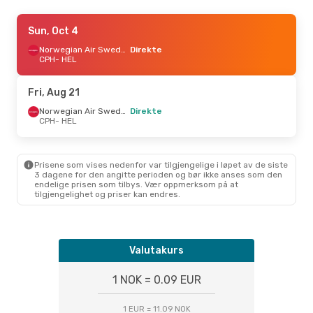
Fri, Aug 14
Sun, Oct 4
- Sun, Aug 16
Norwegian Air Sweden
Norwegian Air Sweden
Direkte
Direkte
CPH
- HEL
CPH
- HEL
Norwegian Air Sweden
Direkte
Fri, Aug 21
HEL
- CPH
Norwegian Air Sweden
Direkte
CPH
- HEL
Fri, Sep 18
- Mon, Sep 28
Norwegian Air Sweden
Direkte
Prisene som vises nedenfor var tilgjengelige i løpet av de siste
CPH
- HEL
3 dagene for den angitte perioden og bør ikke anses som den
Norwegian Air Sweden
endelige prisen som tilbys. Vær oppmerksom på at
Direkte
tilgjengelighet og priser kan endres.
HEL
- CPH
Valutakurs
1 NOK = 0.09 EUR
1 EUR = 11.09 NOK