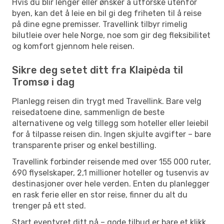
Hvis du blir lenger eller ønsker å utforske utenfor
byen, kan det å leie en bil gi deg friheten til å reise
på dine egne premisser. Travellink tilbyr rimelig
bilutleie over hele Norge, noe som gir deg fleksibilitet
og komfort gjennom hele reisen.
Sikre deg setet ditt fra Klaipėda til
Tromsø i dag
Planlegg reisen din trygt med Travellink. Bare velg
reisedatoene dine, sammenlign de beste
alternativene og velg tillegg som hoteller eller leiebil
for å tilpasse reisen din. Ingen skjulte avgifter – bare
transparente priser og enkel bestilling.
Travellink forbinder reisende med over 155 000 ruter,
690 flyselskaper, 2,1 millioner hoteller og tusenvis av
destinasjoner over hele verden. Enten du planlegger
en rask ferie eller en stor reise, finner du alt du
trenger på ett sted.
Start eventyret ditt nå – gode tilbud er bare et klikk