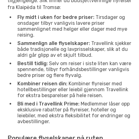
tilgjengelige. Slik finner du budsjettvennlige flyreiser
fra Klaipėda til Tromsø:
Fly midt i uken for bedre priser:
Tirsdager og
onsdager tilbyr vanligvis lavere priser
sammenlignet med helger eller dager med mye
reising.
Sammenlign alle flyselskaper:
Travellink sjekker
både tradisjonelle og lavprisselskaper, slik at du
aldri går glipp av et skjult tilbud.
Bestill tidlig:
Selv om reiser i siste liten kan være
spennende, tilbyr forhåndsbestillinger vanligvis
bedre priser og flere flyvalg.
Kombiner reisen din:
Kombiner flyreiser med
hotellbestillinger eller leiebil gjennom Travellink
for ekstra besparelser på hele reisen.
Bli med i Travellink Prime:
Medlemmer låser opp
eksklusive rabatter på flyreiser, hoteller og
leiebiler, med ekstra fleksibilitet for endringer og
avbestillinger.
Populære flyselskaper på ruten