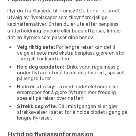
Flyr du fra Klaipėda til Tromsø? Du finner et bredt
utvalg av flyselskaper som tilbyr forskjellige
kabinalternativer. Enten du er ute etter benplass,
underholdning ombord eller budsjettpriser, finnes
det en flyreise som passer dine behov.
Velg riktig sete:
For lengre reiser kan det å
velge et sete med ekstra benplass gjøre en stor
forskjell for komforten.
Hold deg oppdatert:
Drikk vann regelmessig
under flyturen for å holde deg hydrert, spesielt
på lengre turer.
Blokker ut støy:
Ta med hodetelefoner eller
ørepropper for å gjøre flyturen mer fredelig,
spesielt på reiser over natten.
Strekk deg ofte:
Gå i midtgangen eller gjør
strekkøvelser i setet for å holde blodet i gang på
lengre flyreiser.
Flytid og flyplassinformasjon