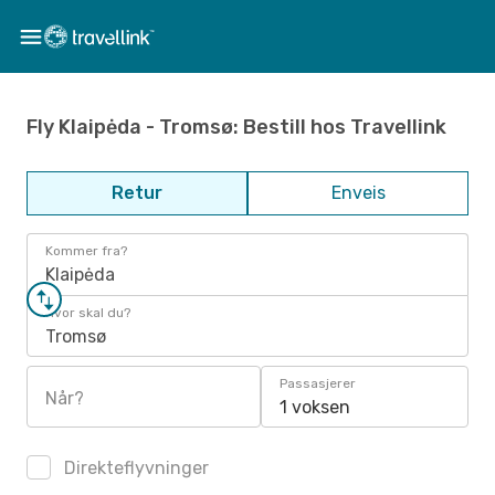
Fly Klaipėda - Tromsø: Bestill hos Travellink
Retur
Enveis
Kommer fra?
Klaipėda
Hvor skal du?
Tromsø
Passasjerer
Når?
1 voksen
Direkteflyvninger