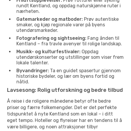
Friluftsopplevelser:
Prøv fotturer eller sykling
rundt Kentland, og oppdag naturskjønne ruter i
nærheten.
Gatemarkeder og matboder:
Prøv autentiske
smaker, og kjøp regionale varer på byens
utendørsmarkeder.
Fotografering og sightseeing:
Fang ånden til
Kentland – fra travle avenyer til rolige landskap.
Musikk- og kulturfestivaler:
Oppdag
utendørskonserter og utstillinger som viser frem
lokale talenter.
Byvandringer:
Ta en guidet spasertur gjennom
historiske bydeler, og lær om byens fortid og
nåtid.
Lavsesong: Rolig utforskning og bedre tilbud
Å reise i de roligere månedene betyr ofte bedre
priser og færre folkemengder. Det er det perfekte
tidspunktet å nyte Kentland som en lokal – i ditt
eget tempo. Hoteller og flyreiser har en tendens til å
være billigere, og noen attraksjoner tilbyr