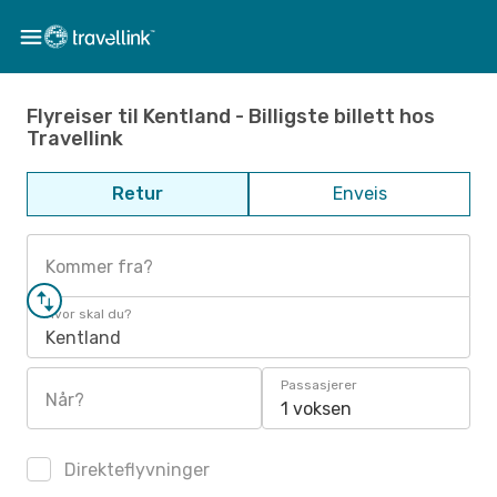
Flyreiser til Kentland - Billigste billett hos
Travellink
Retur
Enveis
Kommer fra?
Hvor skal du?
Kentland
Passasjerer
Når?
1 voksen
Direkteflyvninger