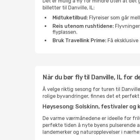
Det er mulig å fly for mindre uten at det
billetter til Danville, IL:
Midtuketilbud:
Flyreiser som går mell
Reis utenom rushtidene:
Flyvninger 
flyplassen.
Bruk Travellink Prime:
Få eksklusive 
Når du bør fly til Danville, IL for
Å velge riktig sesong for turen til Danvil
rolige byvandringer, finnes det et perfekt
Høysesong: Solskinn, festivaler og 
De varme værmånedene er ideelle for friluf
perfekte tiden å nyte byens pulserende 
landemerker og naturopplevelser i nærhe