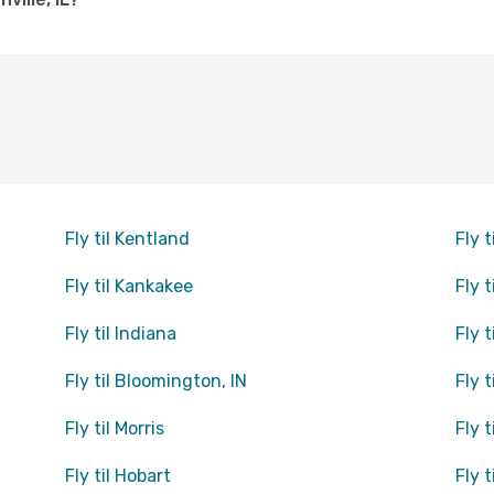
Fly til Kentland
Fly 
Fly til Kankakee
Fly 
Fly til Indiana
Fly 
Fly til Bloomington, IN
Fly t
Fly til Morris
Fly t
Fly til Hobart
Fly t