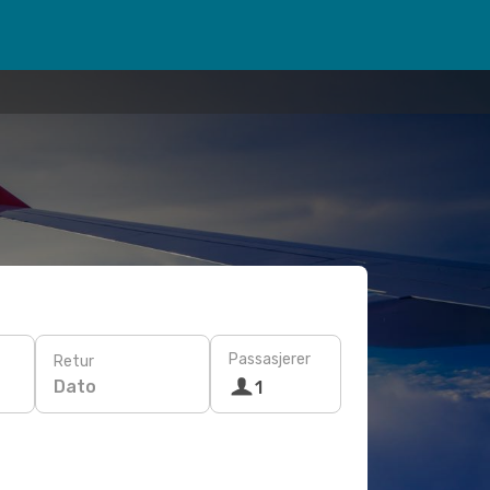
Passasjerer
Retur
Dato
1