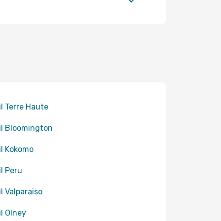
til Terre Haute
til Bloomington
til Kokomo
il Peru
il Valparaiso
il Olney