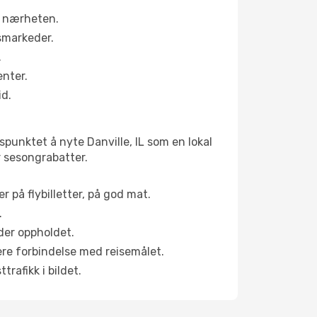
 i nærheten.
smarkeder.
.
enter.
id.
spunktet å nyte Danville, IL som en lokal
yr sesongrabatter.
r på flybilletter, på god mat.
.
der oppholdet.
pere forbindelse med reisemålet.
rafikk i bildet.