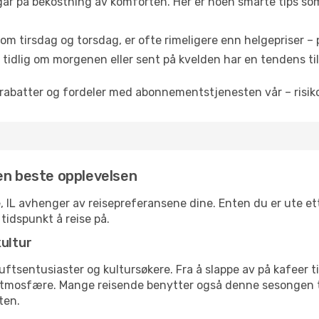
 går på bekostning av komforten. Her er noen smarte tips som 
om tirsdag og torsdag, er ofte rimeligere enn helgepriser – pe
tidlig om morgenen eller sent på kvelden har en tendens til 
rabatter og fordeler med abonnementstjenesten vår – risikof
 den beste opplevelsen
le, IL avhenger av reisepreferansene dine. Enten du er ute ett
 tidspunkt å reise på.
kultur
tsentusiaster og kultursøkere. Fra å slappe av på kafeer til 
atmosfære. Mange reisende benytter også denne sesongen til
ten.