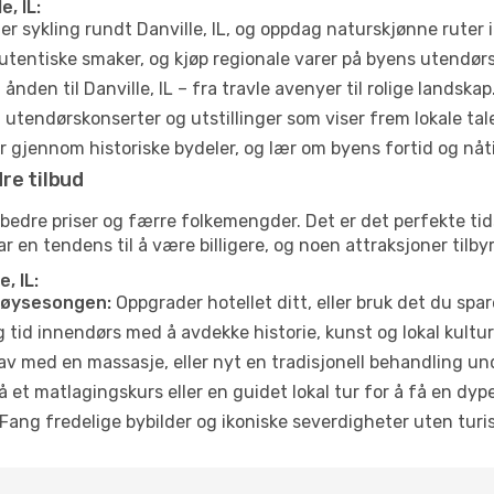
, IL:
ler sykling rundt Danville, IL, og oppdag naturskjønne ruter
utentiske smaker, og kjøp regionale varer på byens utendør
ånden til Danville, IL – fra travle avenyer til rolige landskap
tendørskonserter og utstillinger som viser frem lokale tal
 gjennom historiske bydeler, og lær om byens fortid og nåt
re tilbud
 bedre priser og færre folkemengder. Det er det perfekte tid
har en tendens til å være billigere, og noen attraksjoner tilb
, IL:
høysesongen:
Oppgrader hotellet ditt, eller bruk det du spare
g tid innendørs med å avdekke historie, kunst og lokal kultur
av med en massasje, eller nyt en tradisjonell behandling un
 et matlagingskurs eller en guidet lokal tur for å få en dy
Fang fredelige bybilder og ikoniske severdigheter uten turistt