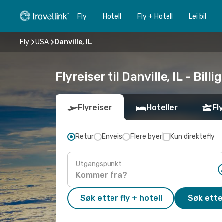
Fly
Hotell
Fly + Hotell
Lei bil
Fly
USA
Danville, IL
Flyreiser til Danville, IL - Bill
Flyreiser
Hoteller
Fl
Retur
Enveis
Flere byer
Kun direktefly
Utgangspunkt
Søk etter fly + hotell
Søk ette