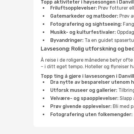
Topp aktiviteter i høysesongen i Danville
Friluftsopplevelser:
Prøv fotturer el
Gatemarkeder og matboder:
Prøv a
Fotografering og sightseeing:
Fang 
Musikk- og kulturfestivaler:
Oppdag u
Byvandringer:
Ta en guidet spasertur
Lavsesong: Rolig utforskning og bed
Å reise i de roligere månedene betyr ofte
– i ditt eget tempo. Hoteller og flyreiser 
Topp ting å gjøre i lavsesongen i Danville
Dra nytte av besparelser utenom 
Utforsk museer og gallerier:
Tilbrin
Velvære- og spaopplevelser:
Slapp 
Prøv givende opplevelser:
Bli med på
Fotografering uten folkemengder: