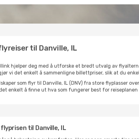
yreiser til Danville, IL
ellink hjelper deg med å utforske et bredt utvalg av flyaltern
jør vi det enkelt å sammenligne billettpriser, slik at du enke
elskaper som flyr til Danville, IL (DNV) fra store flyplasser o
k det enkelt å finne ut hva som fungerer best for reiseplanen 
lyprisen til Danville, IL