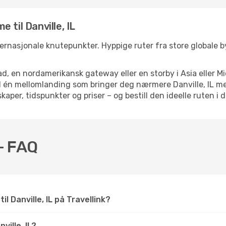
 til Danville, IL
 internasjonale knutepunkter. Hyppige ruter fra store globale b
d, en nordamerikansk gateway eller en storby i Asia eller Mi
ed én mellomlanding som bringer deg nærmere Danville, IL me
kaper, tidspunkter og priser – og bestill den ideelle ruten i 
 – FAQ
il Danville, IL på Travellink?
ille, IL?