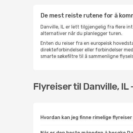
De mest reiste rutene for å komme
Danville, IL er lett tilgjengelig fra flere
alternativer når du planlegger turen.
Enten du reiser fra en europeisk hovedsta
direkteforbindelser eller forbindelser m
smarte søkefiltre til å sammenligne flysels
Flyreiser til Danville, IL
Hvordan kan jeg finne rimelige flyreiser t
Når er den beste måneden å besøke Danv