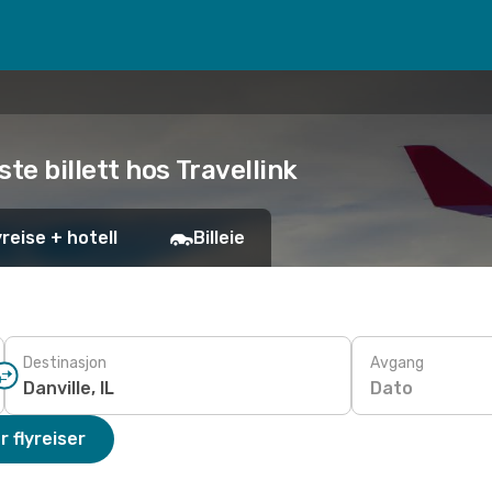
igste billett hos Travellink
yreise + hotell
Billeie
Destinasjon
Avgang
Dato
r flyreiser