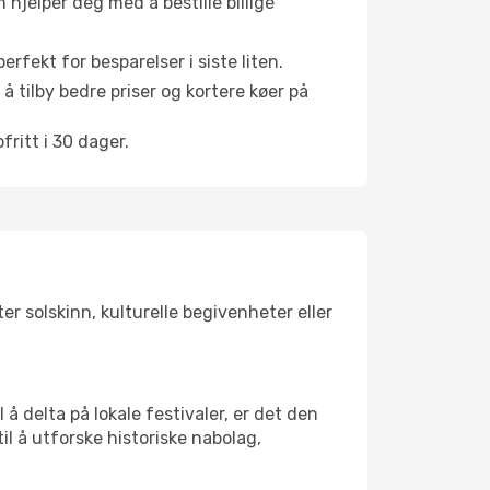
hjelper deg med å bestille billige
rfekt for besparelser i siste liten.
å tilby bedre priser og kortere køer på
ritt i 30 dager.
er solskinn, kulturelle begivenheter eller
å delta på lokale festivaler, er det den
 å utforske historiske nabolag,