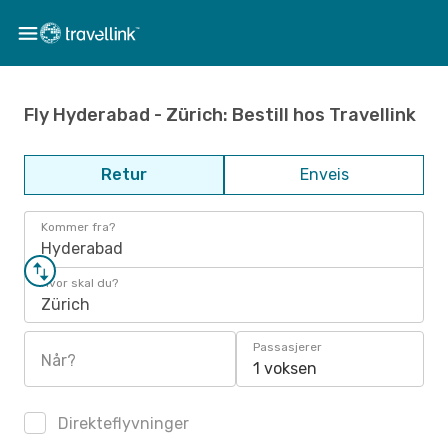
Fly Hyderabad - Zürich: Bestill hos Travellink
Retur
Enveis
Kommer fra?
Hyderabad
Hvor skal du?
Zürich
Passasjerer
Når?
1 voksen
Direkteflyvninger