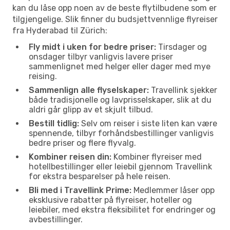
kan du låse opp noen av de beste flytilbudene som er
tilgjengelige. Slik finner du budsjettvennlige flyreiser
fra Hyderabad til Zürich:
Fly midt i uken for bedre priser:
Tirsdager og
onsdager tilbyr vanligvis lavere priser
sammenlignet med helger eller dager med mye
reising.
Sammenlign alle flyselskaper:
Travellink sjekker
både tradisjonelle og lavprisselskaper, slik at du
aldri går glipp av et skjult tilbud.
Bestill tidlig:
Selv om reiser i siste liten kan være
spennende, tilbyr forhåndsbestillinger vanligvis
bedre priser og flere flyvalg.
Kombiner reisen din:
Kombiner flyreiser med
hotellbestillinger eller leiebil gjennom Travellink
for ekstra besparelser på hele reisen.
Bli med i Travellink Prime:
Medlemmer låser opp
eksklusive rabatter på flyreiser, hoteller og
leiebiler, med ekstra fleksibilitet for endringer og
avbestillinger.