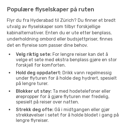
Populære flyselskaper på ruten
Flyr du fra Hyderabad til Zürich? Du finner et bredt
utvalg av flyselskaper som tilbyr forskjellige
kabinalternativer. Enten du er ute etter benplass,
underholdning ombord eller budsjettpriser, finnes
det en flyreise som passer dine behov.
Velg riktig sete:
For lengre reiser kan det å
velge et sete med ekstra benplass gjøre en stor
forskjell for komforten.
Hold deg oppdatert:
Drikk vann regelmessig
under flyturen for å holde deg hydrert, spesielt
på lengre turer.
Blokker ut støy:
Ta med hodetelefoner eller
ørepropper for å gjøre flyturen mer fredelig,
spesielt på reiser over natten.
Strekk deg ofte:
Gå i midtgangen eller gjør
strekkøvelser i setet for å holde blodet i gang på
lengre flyreiser.