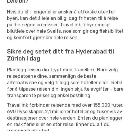
Leie bil?
Hvis du blir lenger eller ønsker å utforske utenfor
byen, kan det å leie en bil gi deg friheten til å reise
på dine egne premisser. Travellink tilbyr rimelig
bilutleie over hele Sveits, noe som gir deg fleksibilitet
og komfort gjennom hele reisen.
Sikre deg setet ditt fra Hyderabad til
Zürich i dag
Planlegg reisen din trygt med Travellink. Bare velg
reisedatoene dine, sammenlign de beste
alternativene og velg tillegg som hoteller eller leiebil
for å tilpasse reisen din. Ingen skjulte avgifter – bare
transparente priser og enkel bestilling.
Travellink forbinder reisende med over 155 000 ruter,
690 flyselskaper, 2,1 millioner hoteller og tusenvis av
destinasjoner over hele verden. Enten du planlegger
en rask ferie eller en stor reise, finner du alt du
trenger på ett sted.