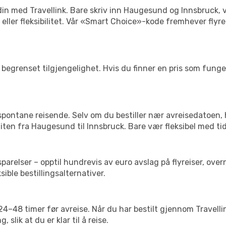
n din med Travellink. Bare skriv inn Haugesund og Innsbruck, 
is eller fleksibilitet. Vår «Smart Choice»-kode fremhever fly
begrenset tilgjengelighet. Hvis du finner en pris som fungerer
 spontane reisende. Selv om du bestiller nær avreisedatoen,
 liten fra Haugesund til Innsbruck. Bare vær fleksibel med ti
relser – opptil hundrevis av euro avslag på flyreiser, overn
sible bestillingsalternativer.
g 24–48 timer før avreise. Når du har bestilt gjennom Travel
 slik at du er klar til å reise.