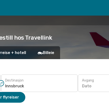
still hos Travellink
yreise + hotell
Billeie
Destinasjon
Avgang
Dato
r flyreiser