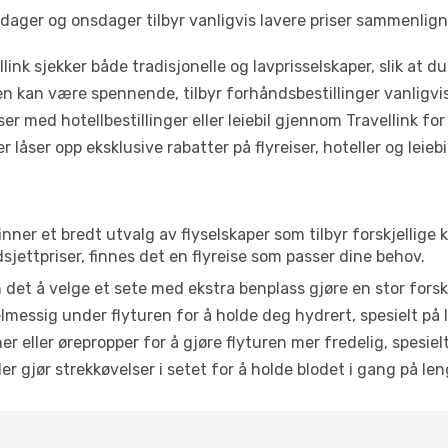
dager og onsdager tilbyr vanligvis lavere priser sammenlig
link sjekker både tradisjonelle og lavprisselskaper, slik at du 
ten kan være spennende, tilbyr forhåndsbestillinger vanligvis 
er med hotellbestillinger eller leiebil gjennom Travellink for
åser opp eksklusive rabatter på flyreiser, hoteller og leiebil
nner et bredt utvalg av flyselskaper som tilbyr forskjellige 
jettpriser, finnes det en flyreise som passer dine behov.
n det å velge et sete med ekstra benplass gjøre en stor forsk
messig under flyturen for å holde deg hydrert, spesielt på l
 eller ørepropper for å gjøre flyturen mer fredelig, spesielt
r gjør strekkøvelser i setet for å holde blodet i gang på leng