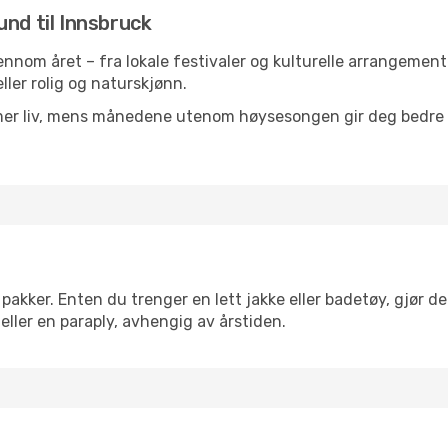
und til Innsbruck
gjennom året – fra lokale festivaler og kulturelle arrangement
eller rolig og naturskjønn.
 mer liv, mens månedene utenom høysesongen gir deg bedre p
akker. Enten du trenger en lett jakke eller badetøy, gjør det
eller en paraply, avhengig av årstiden.