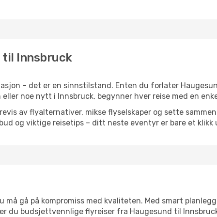
til Innsbruck
asjon – det er en sinnstilstand. Enten du forlater Haugesu
jon eller noe nytt i Innsbruck, begynner hver reise med en enkel
is av flyalternativer, mikse flyselskaper og sette sammen e
ilbud og viktige reisetips – ditt neste eventyr er bare et klikk
t du må gå på kompromiss med kvaliteten. Med smart planlegg
nner du budsjettvennlige flyreiser fra Haugesund til Innsbruc