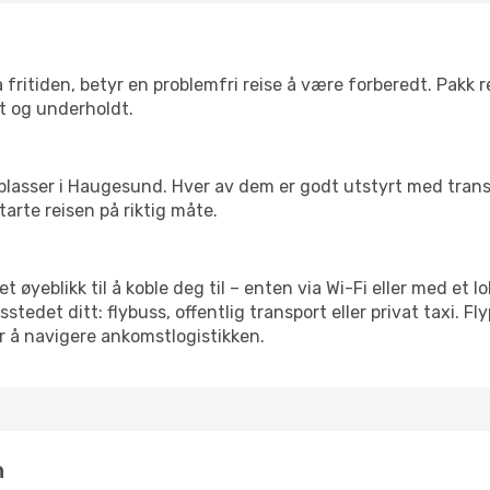
 fritiden, betyr en problemfri reise å være forberedt. Pakk 
t og underholdt.
e flyplasser i Haugesund. Hver av dem er godt utstyrt med tran
arte reisen på riktig måte.
et øyeblikk til å koble deg til – enten via Wi-Fi eller med et 
edet ditt: flybuss, offentlig transport eller privat taxi. F
or å navigere ankomstlogistikken.
n