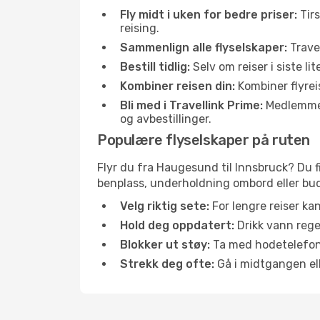
Fly midt i uken for bedre priser:
Tirs
reising.
Sammenlign alle flyselskaper:
Travel
Bestill tidlig:
Selv om reiser i siste li
Kombiner reisen din:
Kombiner flyreis
Bli med i Travellink Prime:
Medlemmer l
og avbestillinger.
Populære flyselskaper på ruten
Flyr du fra Haugesund til Innsbruck? Du fi
benplass, underholdning ombord eller buds
Velg riktig sete:
For lengre reiser ka
Hold deg oppdatert:
Drikk vann regel
Blokker ut støy:
Ta med hodetelefoner
Strekk deg ofte:
Gå i midtgangen elle