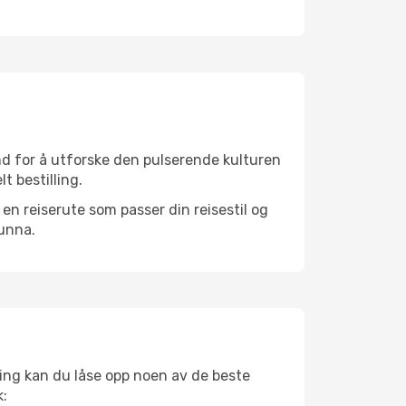
nd for å utforske den pulserende kulturen
t bestilling.
n reiserute som passer din reisestil og
 unna.
ing kan du låse opp noen av de beste
k: