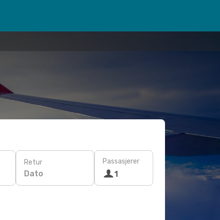
Passasjerer
Retur
Dato
1