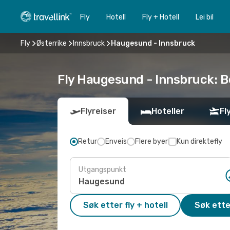
Fly
Hotell
Fly + Hotell
Lei bil
Fly
Østerrike
Innsbruck
Haugesund - Innsbruck
Fly Haugesund - Innsbruck: Be
Flyreiser
Hoteller
Fl
Retur
Enveis
Flere byer
Kun direktefly
Utgangspunkt
Søk etter fly + hotell
Søk ette