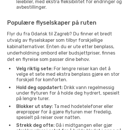
leiebiler, med ekstra fleksibilitet for endringer og
avbestillinger.
Populære flyselskaper på ruten
Flyr du fra Gdańsk til Zagreb? Du finner et bredt
utvalg av flyselskaper som tilbyr forskjellige
kabinalternativer. Enten du er ute etter benplass,
underholdning ombord eller budsjettpriser, finnes
det en flyreise som passer dine behov.
Velg riktig sete:
For lengre reiser kan det å
velge et sete med ekstra benplass gjøre en stor
forskjell for komforten.
Hold deg oppdatert:
Drikk vann regelmessig
under flyturen for å holde deg hydrert, spesielt
på lengre turer.
Blokker ut støy:
Ta med hodetelefoner eller
ørepropper for å gjøre flyturen mer fredelig,
spesielt på reiser over natten.
Strekk deg ofte:
Gå i midtgangen eller gjør