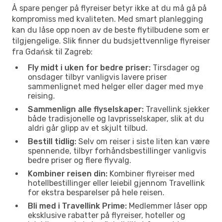
Å spare penger på flyreiser betyr ikke at du må gå på
kompromiss med kvaliteten. Med smart planlegging
kan du låse opp noen av de beste flytilbudene som er
tilgjengelige. Slik finner du budsjettvennlige flyreiser
fra Gdańsk til Zagreb:
Fly midt i uken for bedre priser:
Tirsdager og
onsdager tilbyr vanligvis lavere priser
sammenlignet med helger eller dager med mye
reising.
Sammenlign alle flyselskaper:
Travellink sjekker
både tradisjonelle og lavprisselskaper, slik at du
aldri går glipp av et skjult tilbud.
Bestill tidlig:
Selv om reiser i siste liten kan være
spennende, tilbyr forhåndsbestillinger vanligvis
bedre priser og flere flyvalg.
Kombiner reisen din:
Kombiner flyreiser med
hotellbestillinger eller leiebil gjennom Travellink
for ekstra besparelser på hele reisen.
Bli med i Travellink Prime:
Medlemmer låser opp
eksklusive rabatter på flyreiser, hoteller og