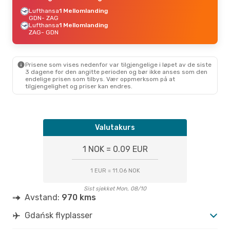
Lufthansa
1 Mellomlanding
GDN
- ZAG
Lufthansa
1 Mellomlanding
ZAG
- GDN
Prisene som vises nedenfor var tilgjengelige i løpet av de siste
3 dagene for den angitte perioden og bør ikke anses som den
endelige prisen som tilbys. Vær oppmerksom på at
tilgjengelighet og priser kan endres.
Valutakurs
1 NOK = 0.09 EUR
1 EUR = 11.06 NOK
Sist sjekket Mon, 08/10
Avstand:
970 kms
Gdańsk flyplasser