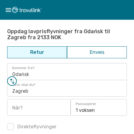
Oppdag lavprisflyvninger fra Gdańsk til
Zagreb fra 2133 NOK
Retur
Enveis
Kommer fra?
Gdańsk
Hvor skal du?
Zagreb
Passasjerer
Når?
1 voksen
Direkteflyvninger