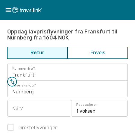
Oppdag lavprisflyvninger fra Frankfurt til
Nürnberg fra 1604 NOK
Retur
Enveis
Kommer fra?
Frankfurt
Hvor skal du?
Nürnberg
Passasjerer
Når?
1 voksen
Direkteflyvninger