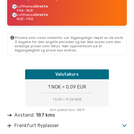
Lufthansa
Direkte
FRA
- NUE
Lufthansa
Direkte
NUE
- FRA
Prisene som vises nedenfor var tilgjengelige i løpet av de siste
3 dagene for den angitte perioden og bør ikke anses som den
endelige prisen som tilbys. Vær oppmerksom på at
tilgjengelighet og priser kan endres.
Valutakurs
1 NOK = 0.09 EUR
1 EUR = 11.06 NOK
Sist sjekket Sun, 08/9
Avstand:
187 kms
Frankfurt flyplasser