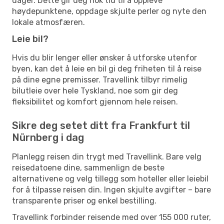
dager. Dette gir deg nok tid til å oppleve
høydepunktene, oppdage skjulte perler og nyte den
lokale atmosfæren.
Leie bil?
Hvis du blir lenger eller ønsker å utforske utenfor
byen, kan det å leie en bil gi deg friheten til å reise
på dine egne premisser. Travellink tilbyr rimelig
bilutleie over hele Tyskland, noe som gir deg
fleksibilitet og komfort gjennom hele reisen.
Sikre deg setet ditt fra Frankfurt til
Nürnberg i dag
Planlegg reisen din trygt med Travellink. Bare velg
reisedatoene dine, sammenlign de beste
alternativene og velg tillegg som hoteller eller leiebil
for å tilpasse reisen din. Ingen skjulte avgifter – bare
transparente priser og enkel bestilling.
Travellink forbinder reisende med over 155 000 ruter,