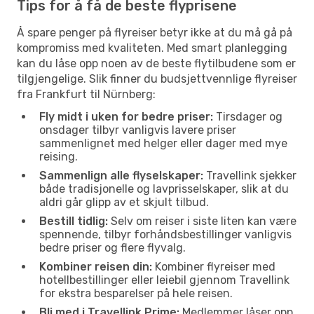
Tips for å få de beste flyprisene
Å spare penger på flyreiser betyr ikke at du må gå på
kompromiss med kvaliteten. Med smart planlegging
kan du låse opp noen av de beste flytilbudene som er
tilgjengelige. Slik finner du budsjettvennlige flyreiser
fra Frankfurt til Nürnberg:
Fly midt i uken for bedre priser:
Tirsdager og
onsdager tilbyr vanligvis lavere priser
sammenlignet med helger eller dager med mye
reising.
Sammenlign alle flyselskaper:
Travellink sjekker
både tradisjonelle og lavprisselskaper, slik at du
aldri går glipp av et skjult tilbud.
Bestill tidlig:
Selv om reiser i siste liten kan være
spennende, tilbyr forhåndsbestillinger vanligvis
bedre priser og flere flyvalg.
Kombiner reisen din:
Kombiner flyreiser med
hotellbestillinger eller leiebil gjennom Travellink
for ekstra besparelser på hele reisen.
Bli med i Travellink Prime:
Medlemmer låser opp