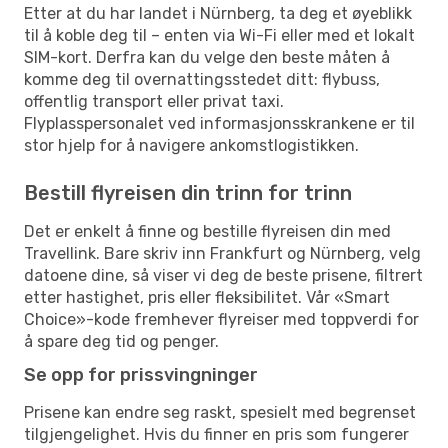
Etter at du har landet i Nürnberg, ta deg et øyeblikk
til å koble deg til – enten via Wi-Fi eller med et lokalt
SIM-kort. Derfra kan du velge den beste måten å
komme deg til overnattingsstedet ditt: flybuss,
offentlig transport eller privat taxi.
Flyplasspersonalet ved informasjonsskrankene er til
stor hjelp for å navigere ankomstlogistikken.
Bestill flyreisen din trinn for trinn
Det er enkelt å finne og bestille flyreisen din med
Travellink. Bare skriv inn Frankfurt og Nürnberg, velg
datoene dine, så viser vi deg de beste prisene, filtrert
etter hastighet, pris eller fleksibilitet. Vår «Smart
Choice»-kode fremhever flyreiser med toppverdi for
å spare deg tid og penger.
Se opp for prissvingninger
Prisene kan endre seg raskt, spesielt med begrenset
tilgjengelighet. Hvis du finner en pris som fungerer