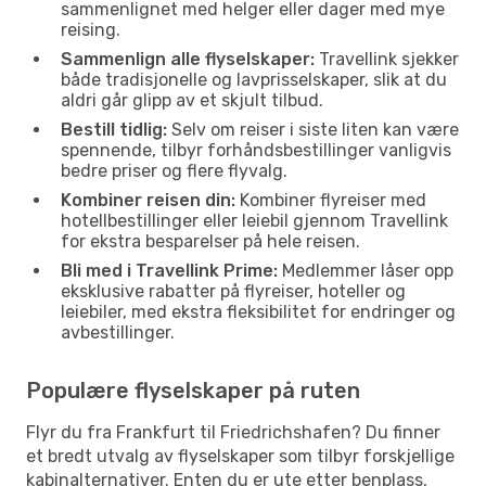
sammenlignet med helger eller dager med mye
reising.
Sammenlign alle flyselskaper:
Travellink sjekker
både tradisjonelle og lavprisselskaper, slik at du
aldri går glipp av et skjult tilbud.
Bestill tidlig:
Selv om reiser i siste liten kan være
spennende, tilbyr forhåndsbestillinger vanligvis
bedre priser og flere flyvalg.
Kombiner reisen din:
Kombiner flyreiser med
hotellbestillinger eller leiebil gjennom Travellink
for ekstra besparelser på hele reisen.
Bli med i Travellink Prime:
Medlemmer låser opp
eksklusive rabatter på flyreiser, hoteller og
leiebiler, med ekstra fleksibilitet for endringer og
avbestillinger.
Populære flyselskaper på ruten
Flyr du fra Frankfurt til Friedrichshafen? Du finner
et bredt utvalg av flyselskaper som tilbyr forskjellige
kabinalternativer. Enten du er ute etter benplass,