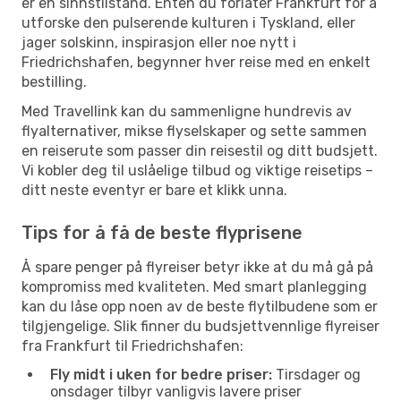
er en sinnstilstand. Enten du forlater Frankfurt for å
utforske den pulserende kulturen i Tyskland, eller
jager solskinn, inspirasjon eller noe nytt i
Friedrichshafen, begynner hver reise med en enkelt
bestilling.
Med Travellink kan du sammenligne hundrevis av
flyalternativer, mikse flyselskaper og sette sammen
en reiserute som passer din reisestil og ditt budsjett.
Vi kobler deg til uslåelige tilbud og viktige reisetips –
ditt neste eventyr er bare et klikk unna.
Tips for å få de beste flyprisene
Å spare penger på flyreiser betyr ikke at du må gå på
kompromiss med kvaliteten. Med smart planlegging
kan du låse opp noen av de beste flytilbudene som er
tilgjengelige. Slik finner du budsjettvennlige flyreiser
fra Frankfurt til Friedrichshafen:
Fly midt i uken for bedre priser:
Tirsdager og
onsdager tilbyr vanligvis lavere priser