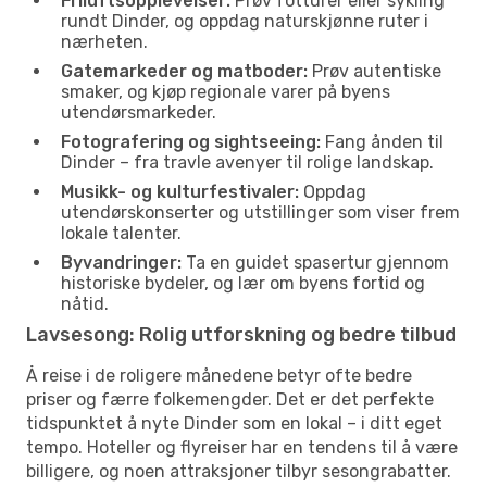
Friluftsopplevelser:
Prøv fotturer eller sykling
rundt Dinder, og oppdag naturskjønne ruter i
nærheten.
Gatemarkeder og matboder:
Prøv autentiske
smaker, og kjøp regionale varer på byens
utendørsmarkeder.
Fotografering og sightseeing:
Fang ånden til
Dinder – fra travle avenyer til rolige landskap.
Musikk- og kulturfestivaler:
Oppdag
utendørskonserter og utstillinger som viser frem
lokale talenter.
Byvandringer:
Ta en guidet spasertur gjennom
historiske bydeler, og lær om byens fortid og
nåtid.
Lavsesong: Rolig utforskning og bedre tilbud
Å reise i de roligere månedene betyr ofte bedre
priser og færre folkemengder. Det er det perfekte
tidspunktet å nyte Dinder som en lokal – i ditt eget
tempo. Hoteller og flyreiser har en tendens til å være
billigere, og noen attraksjoner tilbyr sesongrabatter.