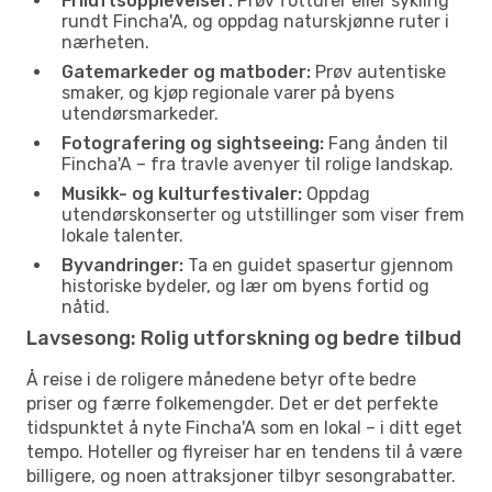
Friluftsopplevelser:
Prøv fotturer eller sykling
rundt Fincha'A, og oppdag naturskjønne ruter i
nærheten.
Gatemarkeder og matboder:
Prøv autentiske
smaker, og kjøp regionale varer på byens
utendørsmarkeder.
Fotografering og sightseeing:
Fang ånden til
Fincha'A – fra travle avenyer til rolige landskap.
Musikk- og kulturfestivaler:
Oppdag
utendørskonserter og utstillinger som viser frem
lokale talenter.
Byvandringer:
Ta en guidet spasertur gjennom
historiske bydeler, og lær om byens fortid og
nåtid.
Lavsesong: Rolig utforskning og bedre tilbud
Å reise i de roligere månedene betyr ofte bedre
priser og færre folkemengder. Det er det perfekte
tidspunktet å nyte Fincha'A som en lokal – i ditt eget
tempo. Hoteller og flyreiser har en tendens til å være
billigere, og noen attraksjoner tilbyr sesongrabatter.