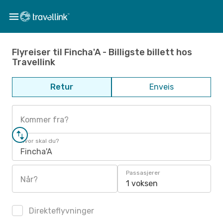
Flyreiser til Fincha'A - Billigste billett hos
Travellink
Retur
Enveis
Kommer fra?
Hvor skal du?
Fincha'A
Passasjerer
Når?
1 voksen
Direkteflyvninger