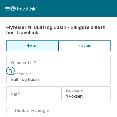
Flyreiser til Bullfrog Basin - Billigste billett
hos Travellink
Retur
Enveis
Kommer fra?
Hvor skal du?
Bullfrog Basin
Passasjerer
Når?
1 voksen
Direkteflyvninger