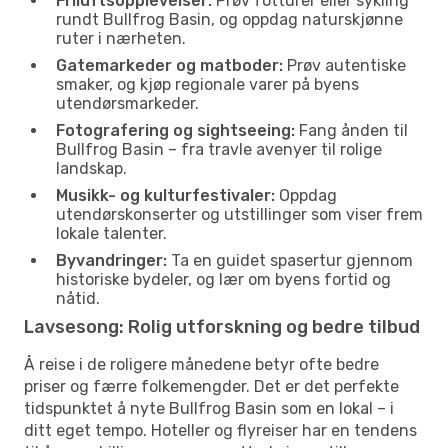
Friluftsopplevelser:
Prøv fotturer eller sykling
rundt Bullfrog Basin, og oppdag naturskjønne
ruter i nærheten.
Gatemarkeder og matboder:
Prøv autentiske
smaker, og kjøp regionale varer på byens
utendørsmarkeder.
Fotografering og sightseeing:
Fang ånden til
Bullfrog Basin – fra travle avenyer til rolige
landskap.
Musikk- og kulturfestivaler:
Oppdag
utendørskonserter og utstillinger som viser frem
lokale talenter.
Byvandringer:
Ta en guidet spasertur gjennom
historiske bydeler, og lær om byens fortid og
nåtid.
Lavsesong: Rolig utforskning og bedre tilbud
Å reise i de roligere månedene betyr ofte bedre
priser og færre folkemengder. Det er det perfekte
tidspunktet å nyte Bullfrog Basin som en lokal – i
ditt eget tempo. Hoteller og flyreiser har en tendens