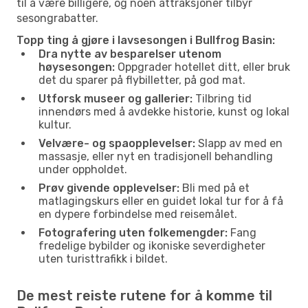
til å være billigere, og noen attraksjoner tilbyr
sesongrabatter.
Topp ting å gjøre i lavsesongen i Bullfrog Basin:
Dra nytte av besparelser utenom
høysesongen:
Oppgrader hotellet ditt, eller bruk
det du sparer på flybilletter, på god mat.
Utforsk museer og gallerier:
Tilbring tid
innendørs med å avdekke historie, kunst og lokal
kultur.
Velvære- og spaopplevelser:
Slapp av med en
massasje, eller nyt en tradisjonell behandling
under oppholdet.
Prøv givende opplevelser:
Bli med på et
matlagingskurs eller en guidet lokal tur for å få
en dypere forbindelse med reisemålet.
Fotografering uten folkemengder:
Fang
fredelige bybilder og ikoniske severdigheter
uten turisttrafikk i bildet.
De mest reiste rutene for å komme til