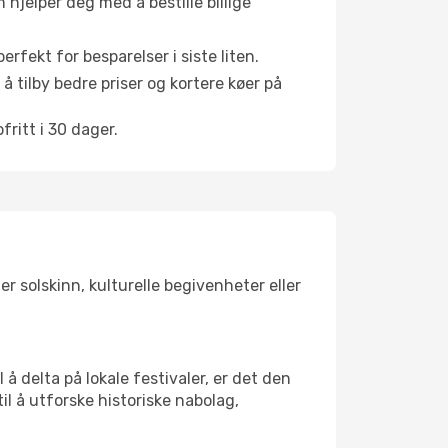
hjelper deg med å bestille billige
rfekt for besparelser i siste liten.
å tilby bedre priser og kortere køer på
ritt i 30 dager.
r solskinn, kulturelle begivenheter eller
å delta på lokale festivaler, er det den
 å utforske historiske nabolag,