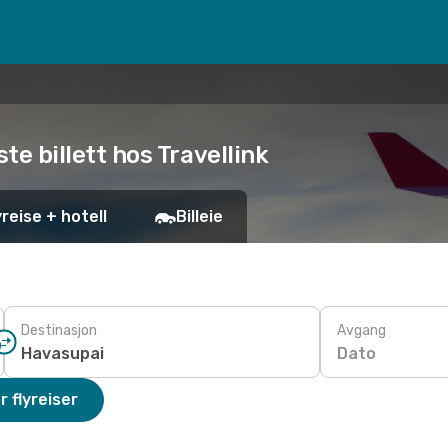
ste billett hos Travellink
yreise + hotell
Billeie
Destinasjon
Avgang
Dato
r flyreiser