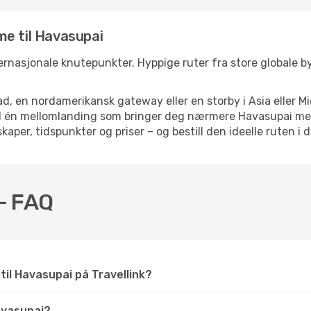
me til Havasupai
ternasjonale knutepunkter. Hyppige ruter fra store globale bye
d, en nordamerikansk gateway eller en storby i Asia eller Mi
ed én mellomlanding som bringer deg nærmere Havasupai med
kaper, tidspunkter og priser – og bestill den ideelle ruten i 
 – FAQ
 til Havasupai på Travellink?
avasupai?