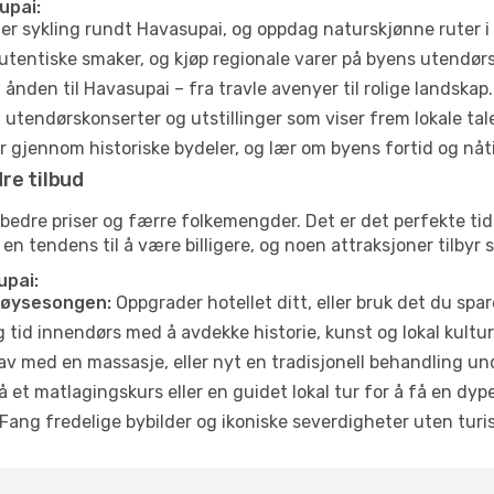
upai:
ler sykling rundt Havasupai, og oppdag naturskjønne ruter 
utentiske smaker, og kjøp regionale varer på byens utendør
ånden til Havasupai – fra travle avenyer til rolige landskap.
tendørskonserter og utstillinger som viser frem lokale tal
 gjennom historiske bydeler, og lær om byens fortid og nåt
re tilbud
 bedre priser og færre folkemengder. Det er det perfekte ti
r en tendens til å være billigere, og noen attraksjoner tilbyr
upai:
høysesongen:
Oppgrader hotellet ditt, eller bruk det du spare
g tid innendørs med å avdekke historie, kunst og lokal kultur
av med en massasje, eller nyt en tradisjonell behandling un
 et matlagingskurs eller en guidet lokal tur for å få en dy
Fang fredelige bybilder og ikoniske severdigheter uten turistt