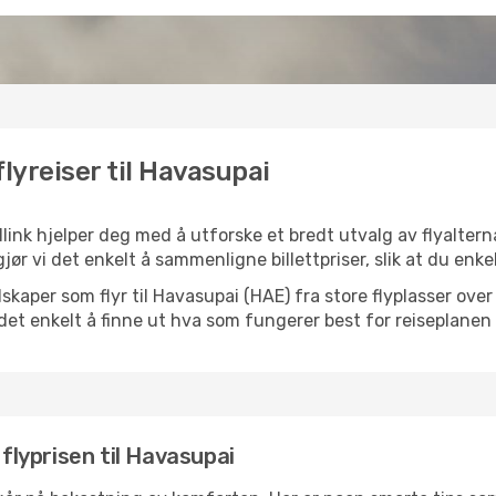
lyreiser til Havasupai
link hjelper deg med å utforske et bredt utvalg av flyalterna
jør vi det enkelt å sammenligne billettpriser, slik at du enke
selskaper som flyr til Havasupai (HAE) fra store flyplasser ov
k det enkelt å finne ut hva som fungerer best for reiseplanen 
 flyprisen til Havasupai