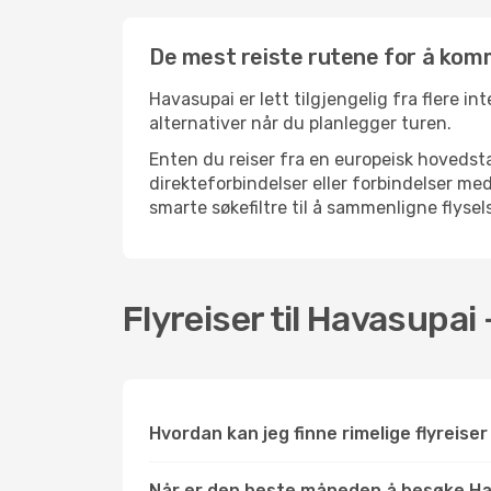
De mest reiste rutene for å kom
Havasupai er lett tilgjengelig fra flere in
alternativer når du planlegger turen.
Enten du reiser fra en europeisk hovedsta
direkteforbindelser eller forbindelser m
smarte søkefiltre til å sammenligne flysels
Flyreiser til Havasupai
Hvordan kan jeg finne rimelige flyreiser
Når er den beste måneden å besøke H