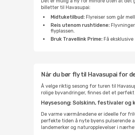
Det er mulig å fly for mindre uten at det
billetter til Havasupai:
Midtuketilbud:
Flyreiser som går mell
Reis utenom rushtidene:
Flyvninger 
flyplassen.
Bruk Travellink Prime:
Få eksklusive 
Når du bør fly til Havasupai for 
Å velge riktig sesong for turen til Havasu
rolige byvandringer, finnes det et perfekt
Høysesong: Solskinn, festivaler og 
De varme værmånedene er ideelle for friluf
perfekte tiden å nyte byens pulserende 
landemerker og naturopplevelser i nærhe