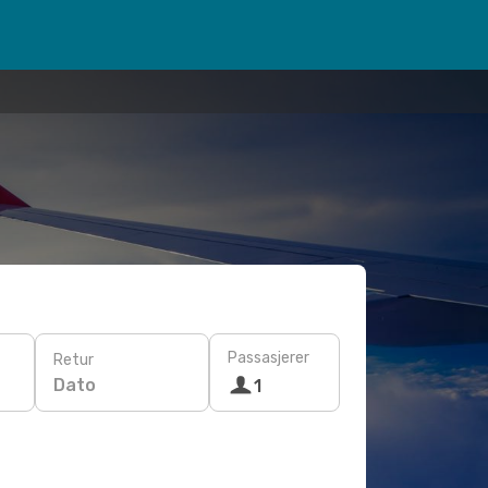
Passasjerer
Retur
Dato
1