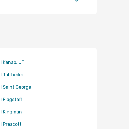
til Kanab, UT
il Taltheilei
til Saint George
il Flagstaff
til Kingman
il Prescott