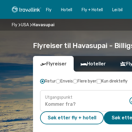
Fly
Hotell
Fly + Hotell
Lei bil
Fly
USA
Havasupai
Flyreiser til Havasupai - Billig
Flyreiser
Hoteller
Fl
Retur
Enveis
Flere byer
Kun direktefly
Utgangspunkt
Søk etter fly + hotell
Søk ette