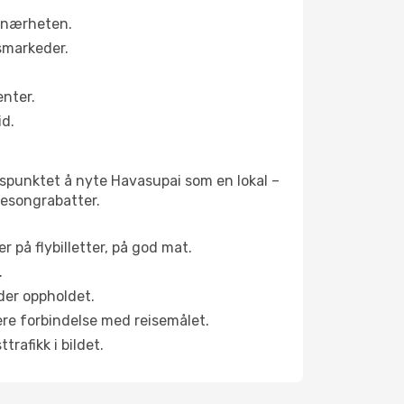
i nærheten.
smarkeder.
enter.
id.
dspunktet å nyte Havasupai som en lokal –
 sesongrabatter.
r på flybilletter, på god mat.
.
der oppholdet.
pere forbindelse med reisemålet.
rafikk i bildet.