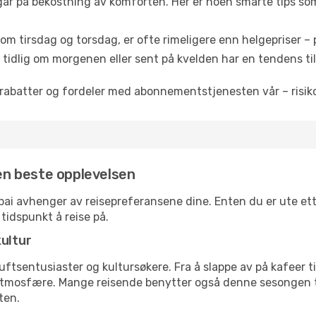
 går på bekostning av komforten. Her er noen smarte tips som 
om tirsdag og torsdag, er ofte rimeligere enn helgepriser – pe
tidlig om morgenen eller sent på kvelden har en tendens til 
rabatter og fordeler med abonnementstjenesten vår – risikof
den beste opplevelsen
pai avhenger av reisepreferansene dine. Enten du er ute ette
 tidspunkt å reise på.
kultur
tsentusiaster og kultursøkere. Fra å slappe av på kafeer til 
atmosfære. Mange reisende benytter også denne sesongen til
ten.