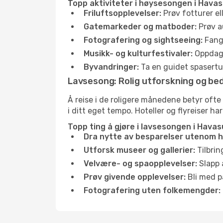
Topp aktiviteter i høysesongen i Havas
Friluftsopplevelser:
Prøv fotturer el
Gatemarkeder og matboder:
Prøv a
Fotografering og sightseeing:
Fang 
Musikk- og kulturfestivaler:
Oppdag u
Byvandringer:
Ta en guidet spasertur
Lavsesong: Rolig utforskning og bed
Å reise i de roligere månedene betyr ofte
i ditt eget tempo. Hoteller og flyreiser ha
Topp ting å gjøre i lavsesongen i Havas
Dra nytte av besparelser utenom 
Utforsk museer og gallerier:
Tilbrin
Velvære- og spaopplevelser:
Slapp 
Prøv givende opplevelser:
Bli med på
Fotografering uten folkemengder: