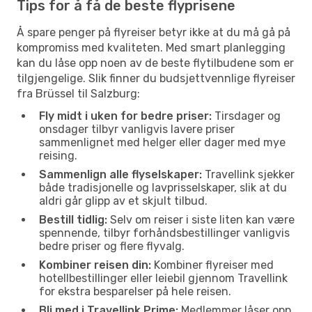
Tips for å få de beste flyprisene
Å spare penger på flyreiser betyr ikke at du må gå på
kompromiss med kvaliteten. Med smart planlegging
kan du låse opp noen av de beste flytilbudene som er
tilgjengelige. Slik finner du budsjettvennlige flyreiser
fra Brüssel til Salzburg:
Fly midt i uken for bedre priser:
Tirsdager og
onsdager tilbyr vanligvis lavere priser
sammenlignet med helger eller dager med mye
reising.
Sammenlign alle flyselskaper:
Travellink sjekker
både tradisjonelle og lavprisselskaper, slik at du
aldri går glipp av et skjult tilbud.
Bestill tidlig:
Selv om reiser i siste liten kan være
spennende, tilbyr forhåndsbestillinger vanligvis
bedre priser og flere flyvalg.
Kombiner reisen din:
Kombiner flyreiser med
hotellbestillinger eller leiebil gjennom Travellink
for ekstra besparelser på hele reisen.
Bli med i Travellink Prime:
Medlemmer låser opp