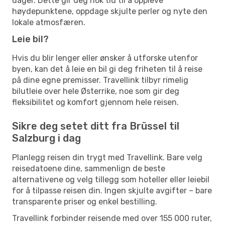
dager. Dette gir deg nok tid til å oppleve
høydepunktene, oppdage skjulte perler og nyte den
lokale atmosfæren.
Leie bil?
Hvis du blir lenger eller ønsker å utforske utenfor
byen, kan det å leie en bil gi deg friheten til å reise
på dine egne premisser. Travellink tilbyr rimelig
bilutleie over hele Østerrike, noe som gir deg
fleksibilitet og komfort gjennom hele reisen.
Sikre deg setet ditt fra Brüssel til
Salzburg i dag
Planlegg reisen din trygt med Travellink. Bare velg
reisedatoene dine, sammenlign de beste
alternativene og velg tillegg som hoteller eller leiebil
for å tilpasse reisen din. Ingen skjulte avgifter – bare
transparente priser og enkel bestilling.
Travellink forbinder reisende med over 155 000 ruter,