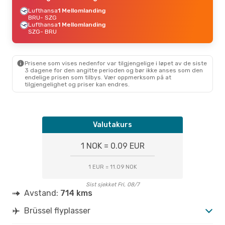
Lufthansa
1 Mellomlanding
BRU
- SZG
Lufthansa
1 Mellomlanding
SZG
- BRU
Prisene som vises nedenfor var tilgjengelige i løpet av de siste
3 dagene for den angitte perioden og bør ikke anses som den
endelige prisen som tilbys. Vær oppmerksom på at
tilgjengelighet og priser kan endres.
Valutakurs
1 NOK = 0.09 EUR
1 EUR = 11.09 NOK
Sist sjekket Fri, 08/7
Avstand:
714 kms
Brüssel flyplasser