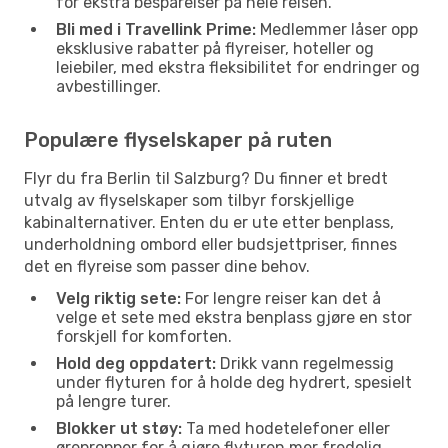
for ekstra besparelser på hele reisen.
Bli med i Travellink Prime:
Medlemmer låser opp
eksklusive rabatter på flyreiser, hoteller og
leiebiler, med ekstra fleksibilitet for endringer og
avbestillinger.
Populære flyselskaper på ruten
Flyr du fra Berlin til Salzburg? Du finner et bredt
utvalg av flyselskaper som tilbyr forskjellige
kabinalternativer. Enten du er ute etter benplass,
underholdning ombord eller budsjettpriser, finnes
det en flyreise som passer dine behov.
Velg riktig sete:
For lengre reiser kan det å
velge et sete med ekstra benplass gjøre en stor
forskjell for komforten.
Hold deg oppdatert:
Drikk vann regelmessig
under flyturen for å holde deg hydrert, spesielt
på lengre turer.
Blokker ut støy:
Ta med hodetelefoner eller
ørepropper for å gjøre flyturen mer fredelig,