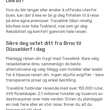
Leie bil?
Hvis du blir lenger eller ønsker å utforske utenfor
byen, kan det å leie en bil gi deg friheten til å reise
på dine egne premisser. Travellink tilbyr rimelig
bilutleie over hele Tyskland, noe som gir deg
fleksibilitet og komfort gjennom hele reisen.
Sikre deg setet ditt fra Brno til
Düsseldorf i dag
Planlegg reisen din trygt med Travellink. Bare velg
reisedatoene dine, sammenlign de beste
alternativene og velg tillegg som hoteller eller leiebil
for å tilpasse reisen din. Ingen skjulte avgifter – bare
transparente priser og enkel bestilling.
Travellink forbinder reisende med over 155 000 ruter,
690 flyselskaper, 2,1 millioner hoteller og tusenvis av
destinasjoner over hele verden. Enten du planlegger
en rask ferie eller en stor reise, finner du alt du
trenger på ett sted.