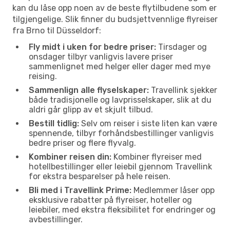
kan du låse opp noen av de beste flytilbudene som er
tilgjengelige. Slik finner du budsjettvennlige flyreiser
fra Brno til Düsseldorf:
Fly midt i uken for bedre priser:
Tirsdager og
onsdager tilbyr vanligvis lavere priser
sammenlignet med helger eller dager med mye
reising.
Sammenlign alle flyselskaper:
Travellink sjekker
både tradisjonelle og lavprisselskaper, slik at du
aldri går glipp av et skjult tilbud.
Bestill tidlig:
Selv om reiser i siste liten kan være
spennende, tilbyr forhåndsbestillinger vanligvis
bedre priser og flere flyvalg.
Kombiner reisen din:
Kombiner flyreiser med
hotellbestillinger eller leiebil gjennom Travellink
for ekstra besparelser på hele reisen.
Bli med i Travellink Prime:
Medlemmer låser opp
eksklusive rabatter på flyreiser, hoteller og
leiebiler, med ekstra fleksibilitet for endringer og
avbestillinger.