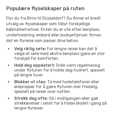
Populære flyselskaper på ruten
Flyr du fra Brno til Düsseldorf? Du finner et bredt
utvalg av flyselskaper som tilbyr forskjellige
kabinalternativer. Enten du er ute etter benplass,
underholdning ombord eller budsjettpriser, finnes
det en flyreise som passer dine behov.
Velg riktig sete:
For lengre reiser kan det å
velge et sete med ekstra benplass gjøre en stor
forskjell for komforten.
Hold deg oppdatert:
Drikk vann regelmessig
under flyturen for å holde deg hydrert, spesielt
på lengre turer.
Blokker ut støy:
Ta med hodetelefoner eller
ørepropper for å gjøre flyturen mer fredelig,
spesielt på reiser over natten.
Strekk deg ofte:
Gå i midtgangen eller gjør
strekkøvelser i setet for å holde blodet i gang på
lengre flyreiser.