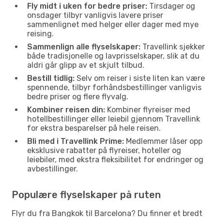
Fly midt i uken for bedre priser:
Tirsdager og
onsdager tilbyr vanligvis lavere priser
sammenlignet med helger eller dager med mye
reising.
Sammenlign alle flyselskaper:
Travellink sjekker
både tradisjonelle og lavprisselskaper, slik at du
aldri går glipp av et skjult tilbud.
Bestill tidlig:
Selv om reiser i siste liten kan være
spennende, tilbyr forhåndsbestillinger vanligvis
bedre priser og flere flyvalg.
Kombiner reisen din:
Kombiner flyreiser med
hotellbestillinger eller leiebil gjennom Travellink
for ekstra besparelser på hele reisen.
Bli med i Travellink Prime:
Medlemmer låser opp
eksklusive rabatter på flyreiser, hoteller og
leiebiler, med ekstra fleksibilitet for endringer og
avbestillinger.
Populære flyselskaper på ruten
Flyr du fra Bangkok til Barcelona? Du finner et bredt