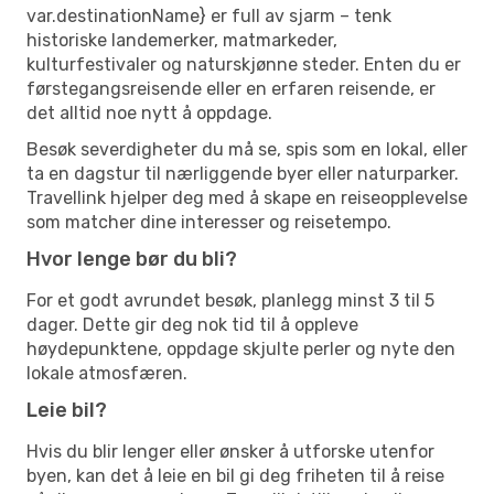
var.destinationName} er full av sjarm – tenk
historiske landemerker, matmarkeder,
kulturfestivaler og naturskjønne steder. Enten du er
førstegangsreisende eller en erfaren reisende, er
det alltid noe nytt å oppdage.
Besøk severdigheter du må se, spis som en lokal, eller
ta en dagstur til nærliggende byer eller naturparker.
Travellink hjelper deg med å skape en reiseopplevelse
som matcher dine interesser og reisetempo.
Hvor lenge bør du bli?
For et godt avrundet besøk, planlegg minst 3 til 5
dager. Dette gir deg nok tid til å oppleve
høydepunktene, oppdage skjulte perler og nyte den
lokale atmosfæren.
Leie bil?
Hvis du blir lenger eller ønsker å utforske utenfor
byen, kan det å leie en bil gi deg friheten til å reise