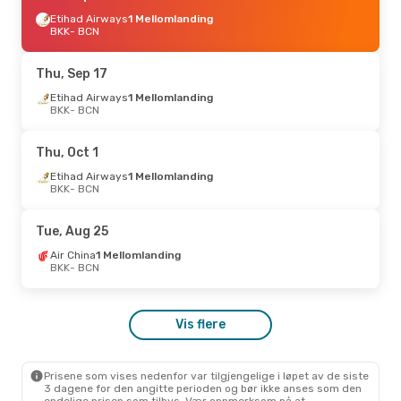
Etihad Airways
1 Mellomlanding
BKK
- BCN
Thu, Sep 17
Etihad Airways
1 Mellomlanding
BKK
- BCN
Thu, Oct 1
Etihad Airways
1 Mellomlanding
BKK
- BCN
Tue, Aug 25
Air China
1 Mellomlanding
BKK
- BCN
Vis flere
Prisene som vises nedenfor var tilgjengelige i løpet av de siste
3 dagene for den angitte perioden og bør ikke anses som den
endelige prisen som tilbys. Vær oppmerksom på at