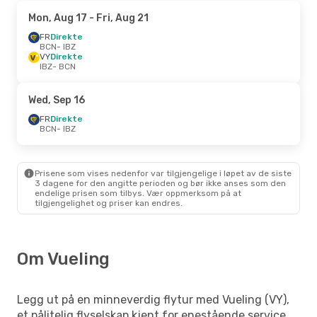
Mon, Aug 17
- Fri, Aug 21
FR
Direkte
BCN
- IBZ
VY
Direkte
IBZ
- BCN
Wed, Sep 16
FR
Direkte
BCN
- IBZ
Prisene som vises nedenfor var tilgjengelige i løpet av de siste
3 dagene for den angitte perioden og bør ikke anses som den
endelige prisen som tilbys. Vær oppmerksom på at
tilgjengelighet og priser kan endres.
Om Vueling
Legg ut på en minneverdig flytur med Vueling (VY),
et pålitelig flyselskap kjent for enestående service