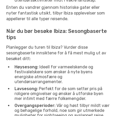
utendørsaktiviteter midt i vakre landskap.
Enten du vandrer gjennom historiske gater eller
nyter fantastisk utsikt, tilbyr Ibiza opplevelser som
appellerer til alle typer reisende.
Når du bør besøke Ibiza: Sesongbaserte
tips
Planlegger du turen til Ibiza? Vurder disse
sesongbaserte innsiktene for å få mest mulig ut av
besøket ditt:
Høysesong:
Ideell for varmeelskende og
festivalelskere som ønsker å nyte byens
energiske atmosfære og
utendørsarrangementer.
Lavsesong:
Perfekt for de som setter pris på
roligere omgivelser og ønsker å utforske byen
mer intimt med færre folkemengder.
Overgangsperioder:
Vår og høst tilbyr mildt vær
og behagelige forhold, noe som gir utmerkede
muligheter for sightseeing og avslappet reise.