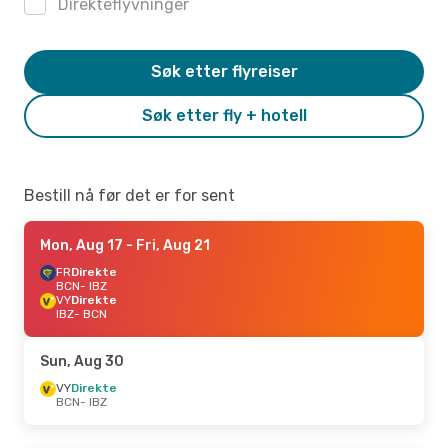
Direkteflyvninger
Søk etter flyreiser
Søk etter fly + hotell
Bestill nå før det er for sent
Mon, Aug 17
- Fri, Aug 21
FR
Direkte
BCN
- IBZ
VY
Direkte
IBZ
- BCN
Sun, Aug 30
VY
Direkte
BCN
- IBZ