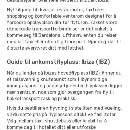
destinasjoner over hele verden, inkludert Ibiza.
Nyt tilgang til diverse restauranter, taxfree-
shopping og komfortable venterom designet for å
forbedre opplevelsen din før flyturen. Takket være
utmerkede transportforbindelser er det enkelt å
komme seg til Barcelona lufthavn, enten du reiser
med bil, taxi eller offentlig transport. Gjør deg klar til
å starte eventyret ditt med letthet.
Guide til ankomstflyplass: Ibiza (IBZ)
Når du lander på Ibizas hovedflyplass (IBZ), finner du
et reisevennlig knutepunkt som tilbyr smidige
immigrasjons- og bagasjetjenester. Flyplassen ligger
nær sentrum, noe som gjør overgangen fra fly til
bakketransport rask og praktisk.
Hvis du bestiller en flyvning i siste liten med Vueling,
vil du sette pris på flyplassens effektive fasiliteter.
Velg mellom taxi, shuttlebuss eller leiebil for å
komme deg til hotellet ditt eller utforske