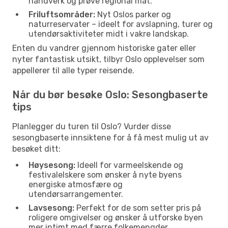
håndverk og prøve regional mat.
Friluftsområder:
Nyt Oslos parker og
naturreservater – ideelt for avslapning, turer og
utendørsaktiviteter midt i vakre landskap.
Enten du vandrer gjennom historiske gater eller
nyter fantastisk utsikt, tilbyr Oslo opplevelser som
appellerer til alle typer reisende.
Når du bør besøke Oslo: Sesongbaserte
tips
Planlegger du turen til Oslo? Vurder disse
sesongbaserte innsiktene for å få mest mulig ut av
besøket ditt:
Høysesong:
Ideell for varmeelskende og
festivalelskere som ønsker å nyte byens
energiske atmosfære og
utendørsarrangementer.
Lavsesong:
Perfekt for de som setter pris på
roligere omgivelser og ønsker å utforske byen
mer intimt med færre folkemengder.