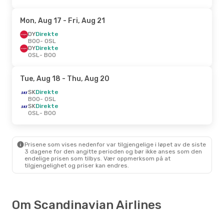
Mon, Aug 17
- Fri, Aug 21
DY
Direkte
BOO
- OSL
DY
Direkte
OSL
- BOO
Tue, Aug 18
- Thu, Aug 20
SK
Direkte
BOO
- OSL
SK
Direkte
OSL
- BOO
Prisene som vises nedenfor var tilgjengelige i løpet av de siste
3 dagene for den angitte perioden og bør ikke anses som den
endelige prisen som tilbys. Vær oppmerksom på at
tilgjengelighet og priser kan endres.
Om Scandinavian Airlines