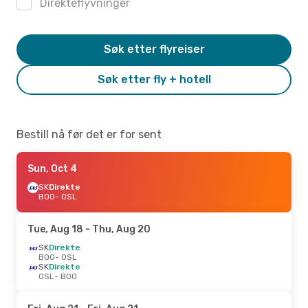
Direkteflyvninger
Søk etter flyreiser
Søk etter fly + hotell
Bestill nå før det er for sent
Sun, Oct 4
SK
Direkte
BOO
- OSL
Tue, Aug 18
- Thu, Aug 20
SK
Direkte
BOO
- OSL
SK
Direkte
OSL
- BOO