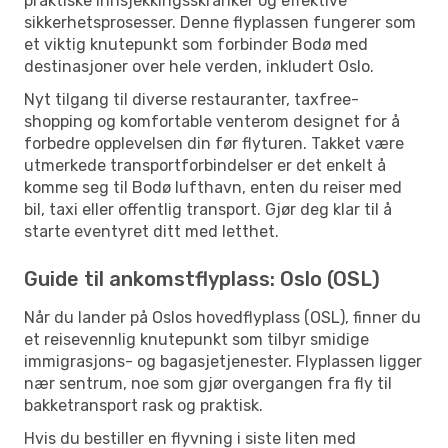
praktiske innsjekkingsskranker og effektive
sikkerhetsprosesser. Denne flyplassen fungerer som
et viktig knutepunkt som forbinder Bodø med
destinasjoner over hele verden, inkludert Oslo.
Nyt tilgang til diverse restauranter, taxfree-
shopping og komfortable venterom designet for å
forbedre opplevelsen din før flyturen. Takket være
utmerkede transportforbindelser er det enkelt å
komme seg til Bodø lufthavn, enten du reiser med
bil, taxi eller offentlig transport. Gjør deg klar til å
starte eventyret ditt med letthet.
Guide til ankomstflyplass: Oslo (OSL)
Når du lander på Oslos hovedflyplass (OSL), finner du
et reisevennlig knutepunkt som tilbyr smidige
immigrasjons- og bagasjetjenester. Flyplassen ligger
nær sentrum, noe som gjør overgangen fra fly til
bakketransport rask og praktisk.
Hvis du bestiller en flyvning i siste liten med