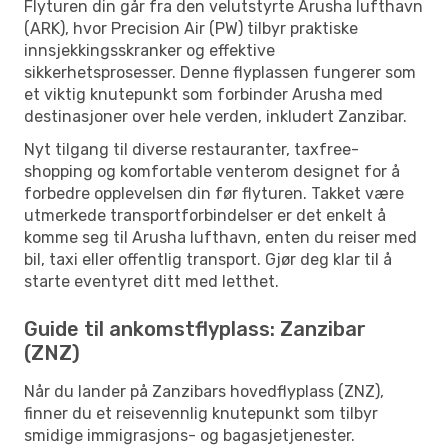
Flyturen din går fra den velutstyrte Arusha lufthavn
(ARK), hvor Precision Air (PW) tilbyr praktiske
innsjekkingsskranker og effektive
sikkerhetsprosesser. Denne flyplassen fungerer som
et viktig knutepunkt som forbinder Arusha med
destinasjoner over hele verden, inkludert Zanzibar.
Nyt tilgang til diverse restauranter, taxfree-
shopping og komfortable venterom designet for å
forbedre opplevelsen din før flyturen. Takket være
utmerkede transportforbindelser er det enkelt å
komme seg til Arusha lufthavn, enten du reiser med
bil, taxi eller offentlig transport. Gjør deg klar til å
starte eventyret ditt med letthet.
Guide til ankomstflyplass: Zanzibar
(ZNZ)
Når du lander på Zanzibars hovedflyplass (ZNZ),
finner du et reisevennlig knutepunkt som tilbyr
smidige immigrasjons- og bagasjetjenester.