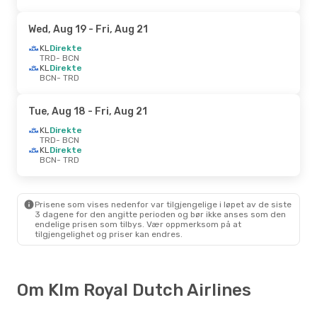
Wed, Aug 19
- Fri, Aug 21
KL
Direkte
TRD
- BCN
KL
Direkte
BCN
- TRD
Tue, Aug 18
- Fri, Aug 21
KL
Direkte
TRD
- BCN
KL
Direkte
BCN
- TRD
Prisene som vises nedenfor var tilgjengelige i løpet av de siste
3 dagene for den angitte perioden og bør ikke anses som den
endelige prisen som tilbys. Vær oppmerksom på at
tilgjengelighet og priser kan endres.
Om Klm Royal Dutch Airlines