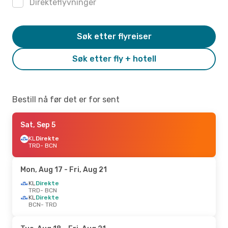
Direkteflyvninger
Søk etter flyreiser
Søk etter fly + hotell
Bestill nå før det er for sent
Sat, Sep 5
KL
Direkte
TRD
- BCN
Mon, Aug 17
- Fri, Aug 21
KL
Direkte
TRD
- BCN
KL
Direkte
BCN
- TRD