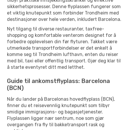
tilbyr praktiske innsjekkingsskranker og effektive
sikkerhetsprosesser. Denne flyplassen fungerer som
et viktig knutepunkt som forbinder Trondheim med
destinasjoner over hele verden, inkludert Barcelona.
Nyt tilgang til diverse restauranter, taxfree-
shopping og komfortable venterom designet for å
forbedre opplevelsen din før flyturen. Takket være
utmerkede transportforbindelser er det enkelt å
komme seg til Trondheim lufthavn, enten du reiser
med bil, taxi eller offentlig transport. Gjør deg klar til
å starte eventyret ditt med letthet.
Guide til ankomstflyplass: Barcelona
(BCN)
Når du lander på Barcelonas hovedflyplass (BCN),
finner du et reisevennlig knutepunkt som tilbyr
smidige immigrasjons- og bagasjetjenester.
Flyplassen ligger nær sentrum, noe som gjør
overgangen fra fly til bakketransport rask og