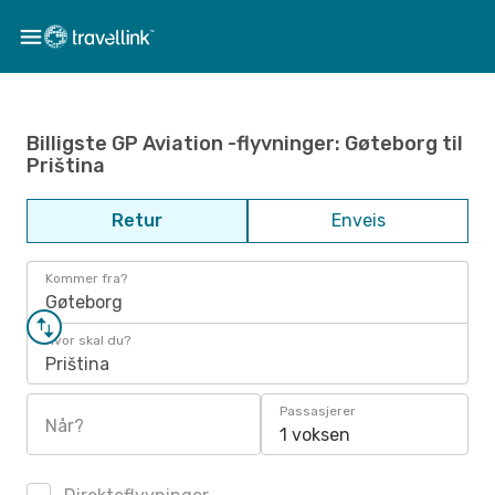
Billigste GP Aviation -flyvninger: Gøteborg til
Priština
Retur
Enveis
Kommer fra?
Gøteborg
Hvor skal du?
Priština
Passasjerer
Når?
1 voksen