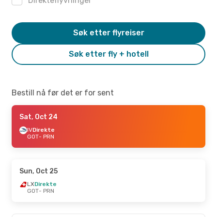
Direkteflyvninger
Søk etter flyreiser
Søk etter fly + hotell
Bestill nå før det er for sent
Sat, Oct 24
IV
Direkte
GOT
- PRN
Sun, Oct 25
LX
Direkte
GOT
- PRN