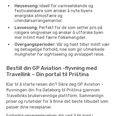
Høysesong:
Ideell for varmeelskende og
festivalelskere som ønsker å nyte byens
energiske atmosfære og
utendørsarrangementer.
Lavsesong:
Perfekt for de som setter pris på
roligere omgivelser og ønsker å utforske byen
mer intimt med færre folkemengder.
Overgangsperioder:
Vår og høst tilbyr mildt vær
og behagelige forhold, noe som gir utmerkede
muligheter for sightseeing og avslappet reise.
Bestill din GP Aviation -flyvning med
Travellink – Din portal til Priština
Klar til å starte reisen din? Sikre deg GP Aviation -
flyvningen din fra Gøteborg til Priština gjennom
Travellinks brukervennlige plattform. Sammenlign
priser og rutetider for å finne det beste tilbudet som
passer dine reiseplaner.
Forbedre reiseopplevelsen din ved å bli med i