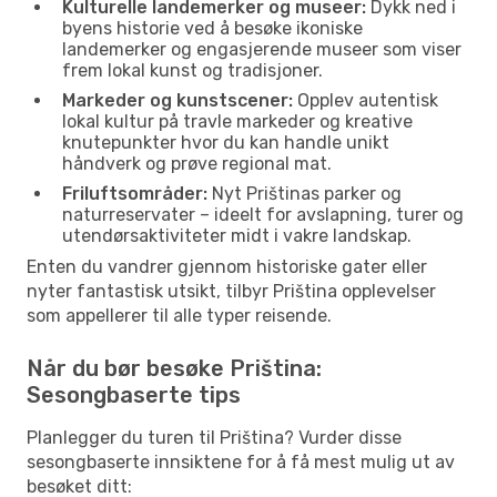
Kulturelle landemerker og museer:
Dykk ned i
byens historie ved å besøke ikoniske
landemerker og engasjerende museer som viser
frem lokal kunst og tradisjoner.
Markeder og kunstscener:
Opplev autentisk
lokal kultur på travle markeder og kreative
knutepunkter hvor du kan handle unikt
håndverk og prøve regional mat.
Friluftsområder:
Nyt Prištinas parker og
naturreservater – ideelt for avslapning, turer og
utendørsaktiviteter midt i vakre landskap.
Enten du vandrer gjennom historiske gater eller
nyter fantastisk utsikt, tilbyr Priština opplevelser
som appellerer til alle typer reisende.
Når du bør besøke Priština:
Sesongbaserte tips
Planlegger du turen til Priština? Vurder disse
sesongbaserte innsiktene for å få mest mulig ut av
besøket ditt: