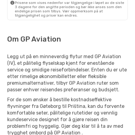
Prisene som vises nedenfor var tilgjengelige i løpet av de siste
3 dagene for den angitte perioden og bør ikke anses som den
endelige prisen som tilbys. Vær oppmerksom på at
tilgjengelighet og priser kan endres.
Om GP Aviation
Legg ut på en minneverdig flytur med GP Aviation
(IV), et pålitelig flyselskap kjent for enestående
service og smidige reiseforbindelser. Enten du er ute
etter rimelige økonomibilletter eller fleksible
premiumalternativer, tilbyr GP Aviation ruter som
passer enhver reisendes preferanser og budsjett.
For de som ønsker å bestille kostnadseffektive
flyvninger fra Gøteborg til Priština, kan du forvente
komfortable seter, pålitelige rutetider og vennlig
kundeservice designet for å gjøre reisen din
problemfri og hyggelig. Gjør deg klar til å ta av med
trygghet ombord på GP Aviation .