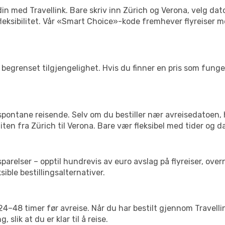
 din med Travellink. Bare skriv inn Zürich og Verona, velg dat
er fleksibilitet. Vår «Smart Choice»-kode fremhever flyreiser 
begrenset tilgjengelighet. Hvis du finner en pris som fungerer
 spontane reisende. Selv om du bestiller nær avreisedatoen,
liten fra Zürich til Verona. Bare vær fleksibel med tider og d
relser – opptil hundrevis av euro avslag på flyreiser, overn
sible bestillingsalternativer.
g 24–48 timer før avreise. Når du har bestilt gjennom Travel
 slik at du er klar til å reise.