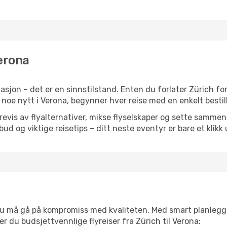
Verona
sjon – det er en sinnstilstand. Enten du forlater Zürich fo
ler noe nytt i Verona, begynner hver reise med en enkelt bestil
is av flyalternativer, mikse flyselskaper og sette sammen e
ilbud og viktige reisetips – ditt neste eventyr er bare et klikk
t du må gå på kompromiss med kvaliteten. Med smart planlegg
ner du budsjettvennlige flyreiser fra Zürich til Verona: