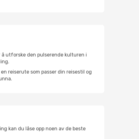
r å utforske den pulserende kulturen i
ling.
n reiserute som passer din reisestil og
 unna.
ing kan du låse opp noen av de beste