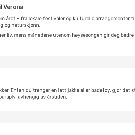
il Verona
nom året – fra lokale festivaler og kulturelle arrangementer t
lig og naturskjønn.
 mer liv, mens månedene utenom høysesongen gir deg bedre p
r. Enten du trenger en lett jakke eller badetøy, gjør det st
paraply, avhengig av årstiden.