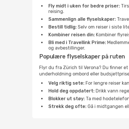
Fly midt i uken for bedre priser:
Tirs
reising.
Sammenlign alle flyselskaper:
Travel
Bestill tidlig:
Selv om reiser i siste li
Kombiner reisen din:
Kombiner flyreis
Bli med i Travellink Prime:
Medlemmer l
og avbestillinger.
Populære flyselskaper på ruten
Flyr du fra Zürich til Verona? Du finner et
underholdning ombord eller budsjettpriser
Velg riktig sete:
For lengre reiser ka
Hold deg oppdatert:
Drikk vann regel
Blokker ut støy:
Ta med hodetelefoner
Strekk deg ofte:
Gå i midtgangen elle