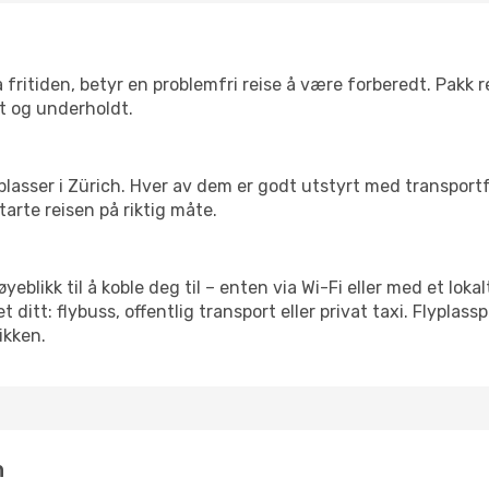
 fritiden, betyr en problemfri reise å være forberedt. Pakk 
t og underholdt.
 flyplasser i Zürich. Hver av dem er godt utstyrt med transpor
arte reisen på riktig måte.
øyeblikk til å koble deg til – enten via Wi-Fi eller med et lok
ditt: flybuss, offentlig transport eller privat taxi. Flypla
ikken.
n