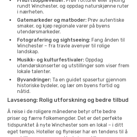
Friluftsopplevelser:
Prøv fotturer eller sykling
rundt Winchester, og oppdag naturskjønne ruter
i nærheten.
Gatemarkeder og matboder:
Prøv autentiske
smaker, og kjøp regionale varer på byens
utendørsmarkeder.
Fotografering og sightseeing:
Fang ånden til
Winchester – fra travle avenyer til rolige
landskap.
Musikk- og kulturfestivaler:
Oppdag
utendørskonserter og utstillinger som viser frem
lokale talenter.
Byvandringer:
Ta en guidet spasertur gjennom
historiske bydeler, og lær om byens fortid og
nåtid.
Lavsesong: Rolig utforskning og bedre tilbud
Å reise i de roligere månedene betyr ofte bedre
priser og færre folkemengder. Det er det perfekte
tidspunktet å nyte Winchester som en lokal – i ditt
eget tempo. Hoteller og flyreiser har en tendens til å