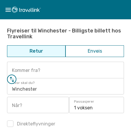
Flyreiser til Winchester - Billigste billett hos
Travellink
Retur
Enveis
Kommer fra?
Hvor skal du?
Winchester
Passasjerer
Når?
1 voksen
Direkteflyvninger