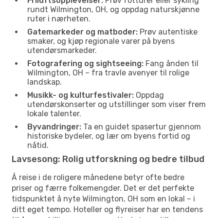
Friluftsopplevelser:
Prøv fotturer eller sykling
rundt Wilmington, OH, og oppdag naturskjønne
ruter i nærheten.
Gatemarkeder og matboder:
Prøv autentiske
smaker, og kjøp regionale varer på byens
utendørsmarkeder.
Fotografering og sightseeing:
Fang ånden til
Wilmington, OH – fra travle avenyer til rolige
landskap.
Musikk- og kulturfestivaler:
Oppdag
utendørskonserter og utstillinger som viser frem
lokale talenter.
Byvandringer:
Ta en guidet spasertur gjennom
historiske bydeler, og lær om byens fortid og
nåtid.
Lavsesong: Rolig utforskning og bedre tilbud
Å reise i de roligere månedene betyr ofte bedre
priser og færre folkemengder. Det er det perfekte
tidspunktet å nyte Wilmington, OH som en lokal – i
ditt eget tempo. Hoteller og flyreiser har en tendens