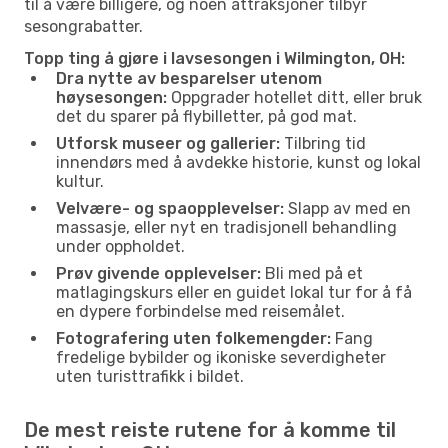
til å være billigere, og noen attraksjoner tilbyr
sesongrabatter.
Topp ting å gjøre i lavsesongen i Wilmington, OH:
Dra nytte av besparelser utenom
høysesongen:
Oppgrader hotellet ditt, eller bruk
det du sparer på flybilletter, på god mat.
Utforsk museer og gallerier:
Tilbring tid
innendørs med å avdekke historie, kunst og lokal
kultur.
Velvære- og spaopplevelser:
Slapp av med en
massasje, eller nyt en tradisjonell behandling
under oppholdet.
Prøv givende opplevelser:
Bli med på et
matlagingskurs eller en guidet lokal tur for å få
en dypere forbindelse med reisemålet.
Fotografering uten folkemengder:
Fang
fredelige bybilder og ikoniske severdigheter
uten turisttrafikk i bildet.
De mest reiste rutene for å komme til