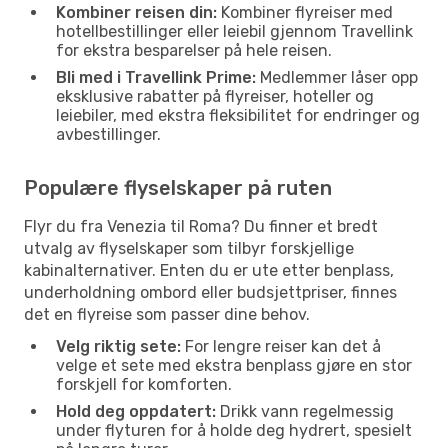
Kombiner reisen din:
Kombiner flyreiser med
hotellbestillinger eller leiebil gjennom Travellink
for ekstra besparelser på hele reisen.
Bli med i Travellink Prime:
Medlemmer låser opp
eksklusive rabatter på flyreiser, hoteller og
leiebiler, med ekstra fleksibilitet for endringer og
avbestillinger.
Populære flyselskaper på ruten
Flyr du fra Venezia til Roma? Du finner et bredt
utvalg av flyselskaper som tilbyr forskjellige
kabinalternativer. Enten du er ute etter benplass,
underholdning ombord eller budsjettpriser, finnes
det en flyreise som passer dine behov.
Velg riktig sete:
For lengre reiser kan det å
velge et sete med ekstra benplass gjøre en stor
forskjell for komforten.
Hold deg oppdatert:
Drikk vann regelmessig
under flyturen for å holde deg hydrert, spesielt