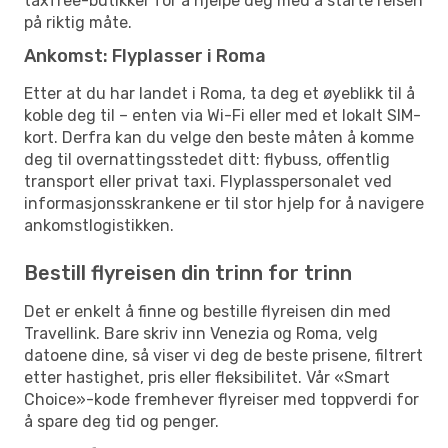
taxfree-butikker for å hjelpe deg med å starte reisen
på riktig måte.
Ankomst: Flyplasser i Roma
Etter at du har landet i Roma, ta deg et øyeblikk til å
koble deg til – enten via Wi-Fi eller med et lokalt SIM-
kort. Derfra kan du velge den beste måten å komme
deg til overnattingsstedet ditt: flybuss, offentlig
transport eller privat taxi. Flyplasspersonalet ved
informasjonsskrankene er til stor hjelp for å navigere
ankomstlogistikken.
Bestill flyreisen din trinn for trinn
Det er enkelt å finne og bestille flyreisen din med
Travellink. Bare skriv inn Venezia og Roma, velg
datoene dine, så viser vi deg de beste prisene, filtrert
etter hastighet, pris eller fleksibilitet. Vår «Smart
Choice»-kode fremhever flyreiser med toppverdi for
å spare deg tid og penger.