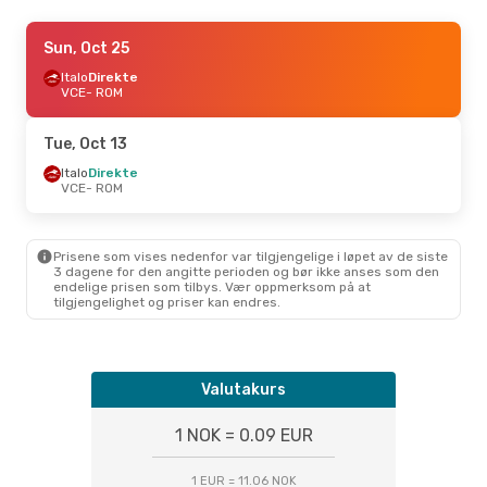
Thu, Sep 10
Sun, Oct 25
- Mon, Sep 14
Italo
Italo
Direkte
Direkte
VCE
VCE
- ROM
- ROM
Italo
Direkte
ROM
- VCE
Tue, Oct 13
Italo
Direkte
VCE
- ROM
Prisene som vises nedenfor var tilgjengelige i løpet av de siste
3 dagene for den angitte perioden og bør ikke anses som den
endelige prisen som tilbys. Vær oppmerksom på at
tilgjengelighet og priser kan endres.
Valutakurs
1 NOK = 0.09 EUR
1 EUR = 11.06 NOK