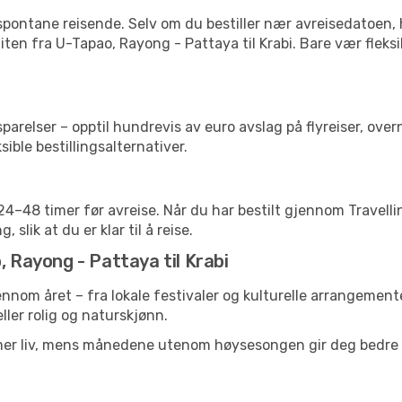
 spontane reisende. Selv om du bestiller nær avreisedatoen,
 liten fra U-Tapao, Rayong - Pattaya til Krabi. Bare vær flek
relser – opptil hundrevis av euro avslag på flyreiser, overn
sible bestillingsalternativer.
g 24–48 timer før avreise. Når du har bestilt gjennom Travel
 slik at du er klar til å reise.
, Rayong - Pattaya til Krabi
jennom året – fra lokale festivaler og kulturelle arrangemente
eller rolig og naturskjønn.
 mer liv, mens månedene utenom høysesongen gir deg bedre p