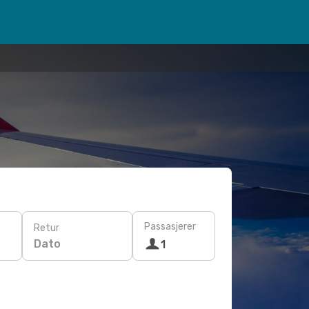
Passasjerer
Retur
Dato
1