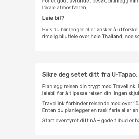
For et godt avrundet besøk, planlegg mins
lokale atmosfæren.
Leie bil?
Hvis du blir lenger eller ønsker å utforske 
rimelig bilutleie over hele Thailand, noe 
Sikre deg setet ditt fra U-Tapao, 
Planlegg reisen din trygt med Travellink.
leiebil for å tilpasse reisen din. Ingen skj
Travellink forbinder reisende med over 155
Enten du planlegger en rask ferie eller en 
Start eventyret ditt nå – gode tilbud er ba