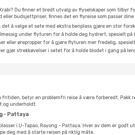
Krabi? Du finner et bredt utvalg av flyselskaper som tilbyr fo
eller budsjettpriser, finnes det en flyreise som passer dine
n det å velge et sete med ekstra benplass gjøre en stor forsk
messig under flyturen for å holde deg hydrert, spesielt på l
 eller ørepropper for å gjøre flyturen mer fredelig, spesielt
r gjør strekkøvelser i setet for å holde blodet i gang på leng
 fritiden, betyr en problemfri reise å være forberedt. Pakk 
t og underholdt.
ng - Pattaya
e flyplasser i U-Tapao, Rayong - Pattaya. Hver av dem er godt 
lpe deg med å starte reisen på riktig måte.