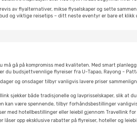
is av flyalternativer, mikse flyselskaper og sette sammen e
ilbud og viktige reisetips – ditt neste eventyr er bare et klikk
t du må gå på kompromiss med kvaliteten. Med smart planlegg
ner du budsjettvennlige flyreiser fra U-Tapao, Rayong - Patta
dager og onsdager tilbyr vanligvis lavere priser sammenlig
link sjekker både tradisjonelle og lavprisselskaper, slik at du 
ten kan være spennende, tilbyr forhåndsbestillinger vanligvis 
er med hotellbestillinger eller leiebil gjennom Travellink for
åser opp eksklusive rabatter på flyreiser, hoteller og leiebil