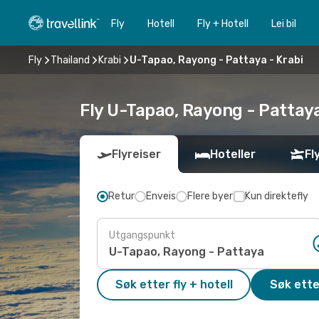
Fly
Hotell
Fly + Hotell
Lei bil
Fly
Thailand
Krabi
U-Tapao, Rayong - Pattaya - Krabi
Fly U-Tapao, Rayong - Pattaya 
Flyreiser
Hoteller
Fl
Retur
Enveis
Flere byer
Kun direktefly
Utgangspunkt
Søk etter fly + hotell
Søk ette