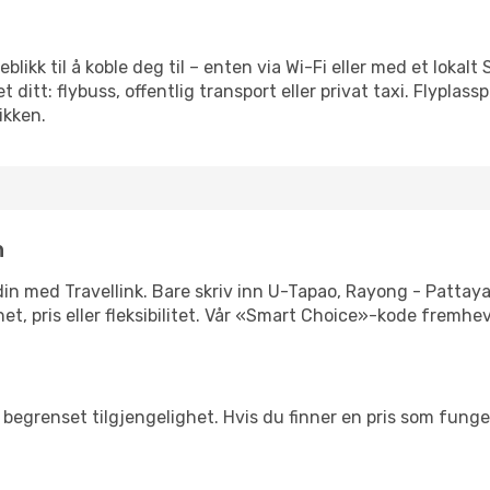
yeblikk til å koble deg til – enten via Wi-Fi eller med et loka
ditt: flybuss, offentlig transport eller privat taxi. Flypla
ikken.
n
 din med Travellink. Bare skriv inn U-Tapao, Rayong - Pattaya
ghet, pris eller fleksibilitet. Vår «Smart Choice»-kode fremhe
begrenset tilgjengelighet. Hvis du finner en pris som fungerer