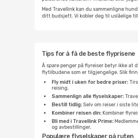
Med Travellink kan du sammenligne hundrev
ditt budsjett. Vi kobler deg til uslåelige t
Tips for å få de beste flyprisene
Å spare penger på flyreiser betyr ikke a
flytilbudene som er tilgjengelige. Slik fin
Fly midt i uken for bedre priser:
Tirs
reising.
Sammenlign alle flyselskaper:
Travel
Bestill tidlig:
Selv om reiser i siste li
Kombiner reisen din:
Kombiner flyreis
Bli med i Travellink Prime:
Medlemmer l
og avbestillinger.
Populære flyselskaper på ruten