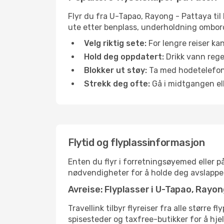
Flyr du fra U-Tapao, Rayong - Pattaya til 
ute etter benplass, underholdning ombord 
Velg riktig sete:
For lengre reiser ka
Hold deg oppdatert:
Drikk vann regel
Blokker ut støy:
Ta med hodetelefoner
Strekk deg ofte:
Gå i midtgangen elle
Flytid og flyplassinformasjon
Enten du flyr i forretningsøyemed eller på
nødvendigheter for å holde deg avslappe
Avreise: Flyplasser i U-Tapao, Rayo
Travellink tilbyr flyreiser fra alle størr
spisesteder og taxfree-butikker for å hje