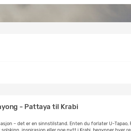
yong - Pattaya til Krabi
asjon – det er en sinnstilstand. Enten du forlater U-Tapao,
 solskinn, inspirasjon eller noe nytt i Krabi, begynner hver r