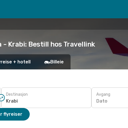
- Krabi: Bestill hos Travellink
yreise + hotell
Billeie
Destinasjon
Avgang
Dato
r flyreiser