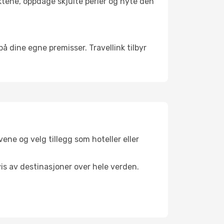
nktene, oppdage skjulte perler og nyte den
 på dine egne premisser. Travellink tilbyr
ene og velg tillegg som hoteller eller
vis av destinasjoner over hele verden.