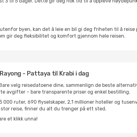
t 3 til 5 dager. Dette gir deg nok tid til å oppleve høydepu
utenfor byen, kan det å leie en bil gi deg friheten til å reise
som gir deg fleksibilitet og komfort gjennom hele reisen.
Rayong - Pattaya til Krabi i dag
 Bare velg reisedatoene dine, sammenlign de beste alternativ
ulte avgifter – bare transparente priser og enkel bestilling.
 000 ruter, 690 flyselskaper, 2,1 millioner hoteller og tusen
stor reise, finner du alt du trenger på ett sted.
re et klikk unna!