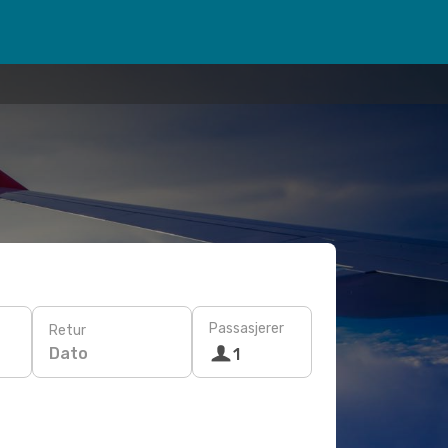
Passasjerer
Retur
Dato
1