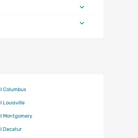
til Columbus
il Louisville
til Montgomery
til Decatur