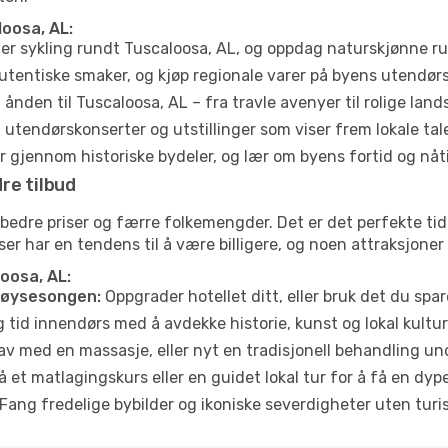
loosa, AL:
ler sykling rundt Tuscaloosa, AL, og oppdag naturskjønne ru
utentiske smaker, og kjøp regionale varer på byens utendør
ånden til Tuscaloosa, AL – fra travle avenyer til rolige land
tendørskonserter og utstillinger som viser frem lokale tal
 gjennom historiske bydeler, og lær om byens fortid og nåt
re tilbud
e bedre priser og færre folkemengder. Det er det perfekte t
eiser har en tendens til å være billigere, og noen attraksjoner
loosa, AL:
høysesongen:
Oppgrader hotellet ditt, eller bruk det du spare
g tid innendørs med å avdekke historie, kunst og lokal kultur
av med en massasje, eller nyt en tradisjonell behandling un
 et matlagingskurs eller en guidet lokal tur for å få en dy
Fang fredelige bybilder og ikoniske severdigheter uten turistt