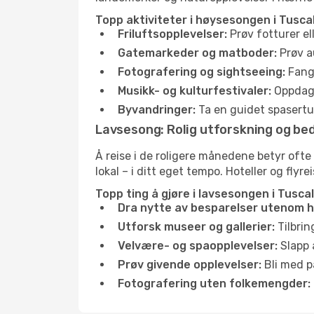
Topp aktiviteter i høysesongen i Tusca
Friluftsopplevelser:
Prøv fotturer el
Gatemarkeder og matboder:
Prøv a
Fotografering og sightseeing:
Fang 
Musikk- og kulturfestivaler:
Oppdag u
Byvandringer:
Ta en guidet spasertur
Lavsesong: Rolig utforskning og bed
Å reise i de roligere månedene betyr oft
lokal – i ditt eget tempo. Hoteller og flyr
Topp ting å gjøre i lavsesongen i Tusca
Dra nytte av besparelser utenom 
Utforsk museer og gallerier:
Tilbrin
Velvære- og spaopplevelser:
Slapp 
Prøv givende opplevelser:
Bli med på
Fotografering uten folkemengder: