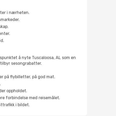
ter i nærheten.
smarkeder.
skap.
enter.
id.
idspunktet å nyte Tuscaloosa, AL som en
 tilbyr sesongrabatter.
r på flybilletter, på god mat.
.
der oppholdet.
pere forbindelse med reisemålet.
rafikk i bildet.