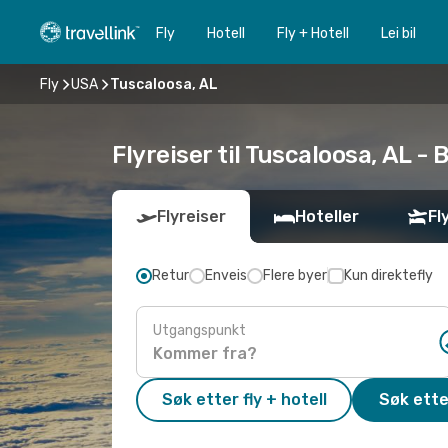
Fly
Hotell
Fly + Hotell
Lei bil
Fly
USA
Tuscaloosa, AL
Flyreiser til Tuscaloosa, AL - B
Flyreiser
Hoteller
Fl
Retur
Enveis
Flere byer
Kun direktefly
Utgangspunkt
Søk etter fly + hotell
Søk ette