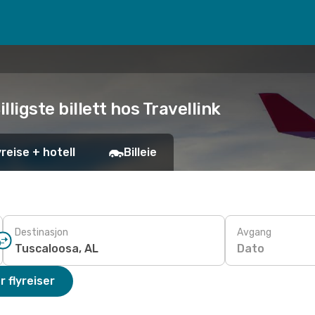
illigste billett hos Travellink
yreise + hotell
Billeie
Destinasjon
Avgang
Dato
r flyreiser