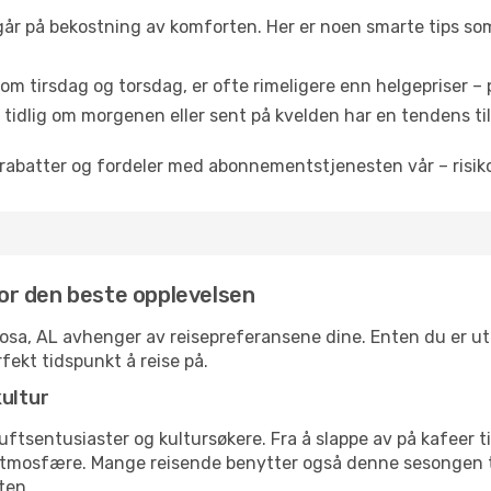
 går på bekostning av komforten. Her er noen smarte tips som 
om tirsdag og torsdag, er ofte rimeligere enn helgepriser – pe
tidlig om morgenen eller sent på kvelden har en tendens til 
rabatter og fordeler med abonnementstjenesten vår – risikof
 for den beste opplevelsen
loosa, AL avhenger av reisepreferansene dine. Enten du er ut
rfekt tidspunkt å reise på.
kultur
tsentusiaster og kultursøkere. Fra å slappe av på kafeer til 
atmosfære. Mange reisende benytter også denne sesongen til
ten.