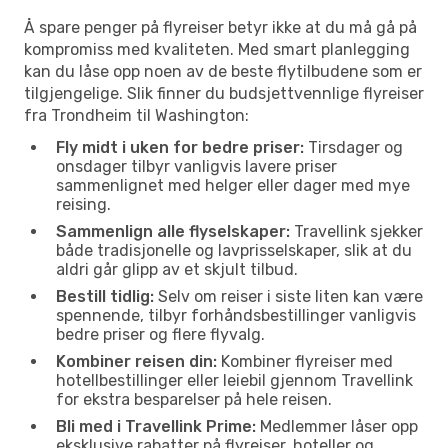
Å spare penger på flyreiser betyr ikke at du må gå på
kompromiss med kvaliteten. Med smart planlegging
kan du låse opp noen av de beste flytilbudene som er
tilgjengelige. Slik finner du budsjettvennlige flyreiser
fra Trondheim til Washington:
Fly midt i uken for bedre priser:
Tirsdager og
onsdager tilbyr vanligvis lavere priser
sammenlignet med helger eller dager med mye
reising.
Sammenlign alle flyselskaper:
Travellink sjekker
både tradisjonelle og lavprisselskaper, slik at du
aldri går glipp av et skjult tilbud.
Bestill tidlig:
Selv om reiser i siste liten kan være
spennende, tilbyr forhåndsbestillinger vanligvis
bedre priser og flere flyvalg.
Kombiner reisen din:
Kombiner flyreiser med
hotellbestillinger eller leiebil gjennom Travellink
for ekstra besparelser på hele reisen.
Bli med i Travellink Prime:
Medlemmer låser opp
eksklusive rabatter på flyreiser, hoteller og