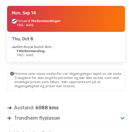
Thu, Aug 27
Mon, Sep 14
- Tue, Sep 1
Scandinavian Airlines
Finnair
2 Mellomlandinger
1 Mellomlanding
TRD
TRD
- WAS
- WAS
Scandinavian Airlines
1 Mellomlanding
WAS
- TRD
Thu, Oct 8
Sat, Sep 19
- Thu, Sep 24
Klm Royal Dutch Airlines
1 Mellomlanding
Lufthansa
TRD
- WAS
2 Mellomlandinger
TRD
- WAS
Lufthansa
1 Mellomlanding
WAS
- TRD
Prisene som vises nedenfor var tilgjengelige i løpet av de siste
3 dagene for den angitte perioden og bør ikke anses som den
Sun, Oct 11
- Sun, Oct 18
endelige prisen som tilbys. Vær oppmerksom på at
tilgjengelighet og priser kan endres.
Scandinavian Airlines
1 Mellomlanding
TRD
- WAS
Scandinavian Airlines
1 Mellomlanding
WAS
- TRD
Avstand:
6088 kms
Trondheim flyplasser