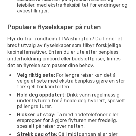
leiebiler, med ekstra fleksibilitet for endringer og
avbestillinger.
Populære flyselskaper på ruten
Flyr du fra Trondheim til Washington? Du finner et
bredt utvalg av flyselskaper som tilbyr forskjellige
kabinalternativer. Enten du er ute etter benplass,
underholdning ombord eller budsjettpriser, finnes
det en flyreise som passer dine behov.
Velg riktig sete:
For lengre reiser kan det å
velge et sete med ekstra benplass gjøre en stor
forskjell for komforten.
Hold deg oppdatert:
Drikk vann regelmessig
under flyturen for å holde deg hydrert, spesielt
på lengre turer.
Blokker ut støy:
Ta med hodetelefoner eller
ørepropper for å gjøre flyturen mer fredelig,
spesielt på reiser over natten.
Strekk deg ofte:
Gå i midtgangen eller gjør