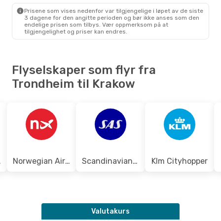
Prisene som vises nedenfor var tilgjengelige i løpet av de siste
Tue, Aug 25
- Tue, Sep 1
3 dagene for den angitte perioden og bør ikke anses som den
endelige prisen som tilbys. Vær oppmerksom på at
Norwegian Air Shuttle
tilgjengelighet og priser kan endres.
Direkte
TRD
- KRK
Norwegian Air Shuttle
Direkte
KRK
- TRD
Flyselskaper som flyr fra
Trondheim til Krakow
eden
Norwegian Air Shuttle
Scandinavian Airlines
Klm Cityhopper
Valutakurs