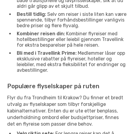
både tradisjonelle og lavprisselskaper, slik at du
aldri går glipp av et skjult tilbud.
Bestill tidlig:
Selv om reiser i siste liten kan være
spennende, tilbyr forhåndsbestillinger vanligvis
bedre priser og flere flyvalg.
Kombiner reisen din:
Kombiner flyreiser med
hotellbestillinger eller leiebil gjennom Travellink
for ekstra besparelser på hele reisen.
Bli med i Travellink Prime:
Medlemmer låser opp
eksklusive rabatter på flyreiser, hoteller og
leiebiler, med ekstra fleksibilitet for endringer og
avbestillinger.
Populære flyselskaper på ruten
Flyr du fra Trondheim til Krakow? Du finner et bredt
utvalg av flyselskaper som tilbyr forskjellige
kabinalternativer. Enten du er ute etter benplass,
underholdning ombord eller budsjettpriser, finnes
det en flyreise som passer dine behov.
Velg riktig sete:
For lengre reiser kan det å