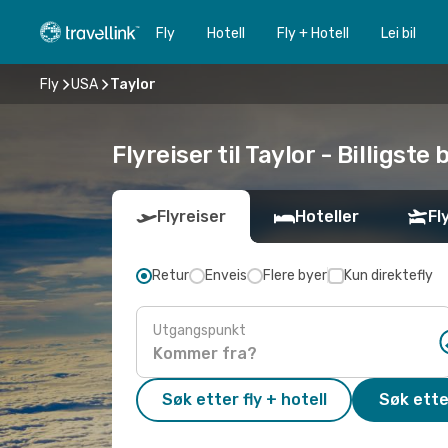
Fly
Hotell
Fly + Hotell
Lei bil
Fly
USA
Taylor
Flyreiser til Taylor - Billigste 
Flyreiser
Hoteller
Fl
Retur
Enveis
Flere byer
Kun direktefly
Utgangspunkt
Søk etter fly + hotell
Søk ette