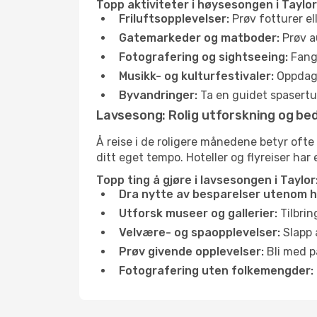
Topp aktiviteter i høysesongen i Taylor
Friluftsopplevelser:
Prøv fotturer el
Gatemarkeder og matboder:
Prøv a
Fotografering og sightseeing:
Fang 
Musikk- og kulturfestivaler:
Oppdag u
Byvandringer:
Ta en guidet spasertur
Lavsesong: Rolig utforskning og bed
Å reise i de roligere månedene betyr ofte
ditt eget tempo. Hoteller og flyreiser har 
Topp ting å gjøre i lavsesongen i Taylor
Dra nytte av besparelser utenom 
Utforsk museer og gallerier:
Tilbrin
Velvære- og spaopplevelser:
Slapp 
Prøv givende opplevelser:
Bli med på
Fotografering uten folkemengder: