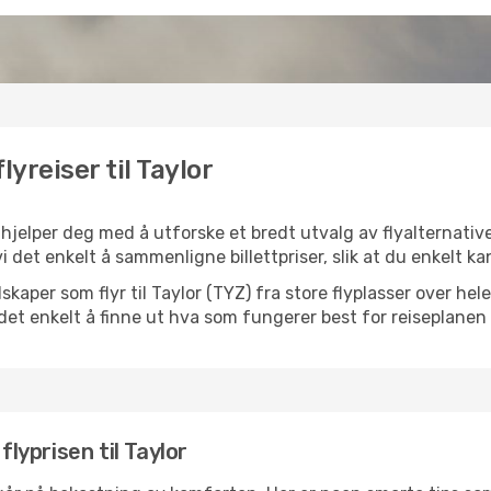
lyreiser til Taylor
k hjelper deg med å utforske et bredt utvalg av flyalternative
vi det enkelt å sammenligne billettpriser, slik at du enkelt k
elskaper som flyr til Taylor (TYZ) fra store flyplasser over h
k det enkelt å finne ut hva som fungerer best for reiseplanen 
flyprisen til Taylor