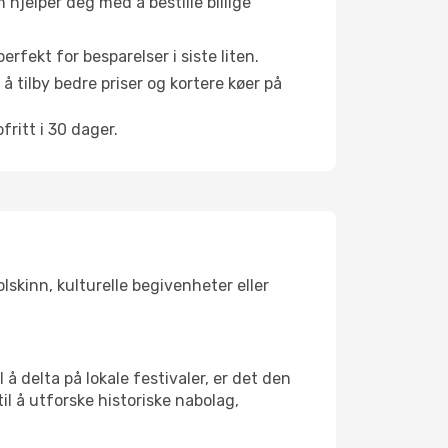
hjelper deg med å bestille billige
rfekt for besparelser i siste liten.
å tilby bedre priser og kortere køer på
ritt i 30 dager.
lskinn, kulturelle begivenheter eller
å delta på lokale festivaler, er det den
 å utforske historiske nabolag,