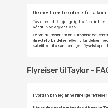
De mest reiste rutene for å komm
Taylor er lett tilgjengelig fra flere inter
når du planlegger turen.
Enten du reiser fra en europeisk hovedsta
direkteforbindelser eller forbindelser m
søkefiltre til å sammenligne flyselskaper, 
Flyreiser til Taylor – FA
Hvordan kan jeg finne rimelige flyreiser 
Når er den beste måneden å besøke Ta