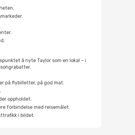
rheten.
smarkeder.
enter.
id.
spunktet å nyte Taylor som en lokal – i
sesongrabatter.
r på flybilletter, på god mat.
.
der oppholdet.
pere forbindelse med reisemålet.
rafikk i bildet.