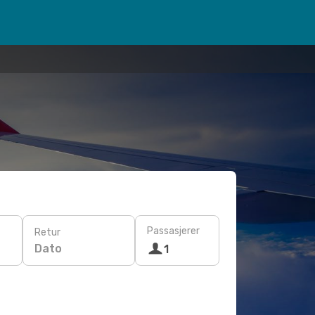
Passasjerer
Retur
Dato
1