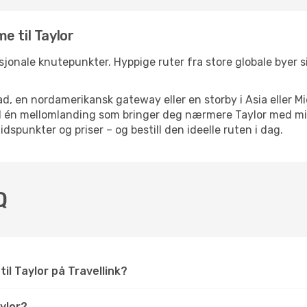
e til Taylor
nasjonale knutepunkter. Hyppige ruter fra store globale byer si
d, en nordamerikansk gateway eller en storby i Asia eller Mi
ed én mellomlanding som bringer deg nærmere Taylor med min
tidspunkter og priser – og bestill den ideelle ruten i dag.
Q
til Taylor på Travellink?
ylor?