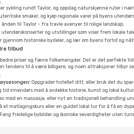
:
ler sykling rundt Taylor, og oppdag naturskjønne ruter i næ
utentiske smaker, og kjøp regionale varer på byens utendør
ånden til Taylor – fra travle avenyer til rolige landskap.
tendørskonserter og utstillinger som viser frem lokale tal
 gjennom historiske bydeler, og lær om byens fortid og nåt
re tilbud
 bedre priser og færre folkemengder. Det er det perfekte tid
en tendens til å være billigere, og noen attraksjoner tilbyr 
:
høysesongen:
Oppgrader hotellet ditt, eller bruk det du spare
g tid innendørs med å avdekke historie, kunst og lokal kultur
av med en massasje, eller nyt en tradisjonell behandling un
 et matlagingskurs eller en guidet lokal tur for å få en dy
Fang fredelige bybilder og ikoniske severdigheter uten turistt