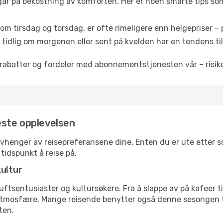
 går på bekostning av komforten. Her er noen smarte tips som 
om tirsdag og torsdag, er ofte rimeligere enn helgepriser – pe
tidlig om morgenen eller sent på kvelden har en tendens til 
rabatter og fordeler med abonnementstjenesten vår – risikof
beste opplevelsen
 avhenger av reisepreferansene dine. Enten du er ute etter so
 tidspunkt å reise på.
kultur
tsentusiaster og kultursøkere. Fra å slappe av på kafeer til 
atmosfære. Mange reisende benytter også denne sesongen til
ten.