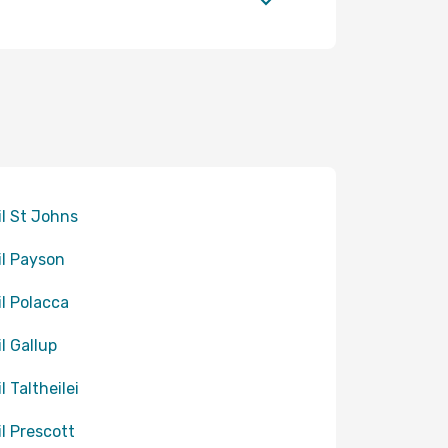
til St Johns
til Payson
il Polacca
il Gallup
il Taltheilei
il Prescott