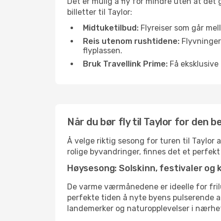
Det er mulig å fly for mindre uten at det
billetter til Taylor:
Midtuketilbud:
Flyreiser som går mell
Reis utenom rushtidene:
Flyvninger 
flyplassen.
Bruk Travellink Prime:
Få eksklusive 
Når du bør fly til Taylor for den 
Å velge riktig sesong for turen til Taylor
rolige byvandringer, finnes det et perfekt
Høysesong: Solskinn, festivaler og 
De varme værmånedene er ideelle for friluf
perfekte tiden å nyte byens pulserende 
landemerker og naturopplevelser i nærhe