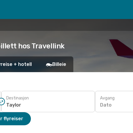
billett hos Travellink
yreise + hotell
Billeie
Destinasjon
Avgang
Dato
r flyreiser