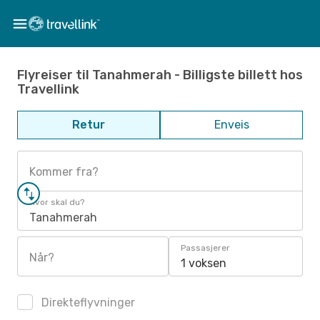
Flyreiser til Tanahmerah - Billigste billett hos
Travellink
Retur
Enveis
Kommer fra?
Hvor skal du?
Tanahmerah
Passasjerer
Når?
1 voksen
Direkteflyvninger