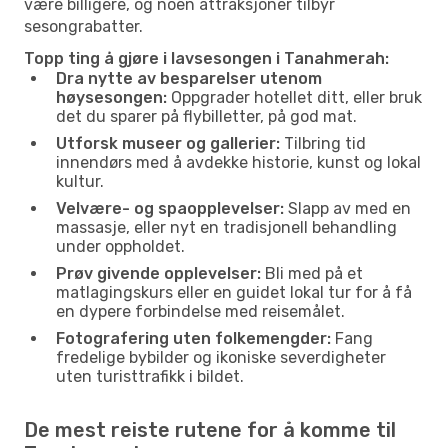
være billigere, og noen attraksjoner tilbyr
sesongrabatter.
Topp ting å gjøre i lavsesongen i Tanahmerah:
Dra nytte av besparelser utenom
høysesongen:
Oppgrader hotellet ditt, eller bruk
det du sparer på flybilletter, på god mat.
Utforsk museer og gallerier:
Tilbring tid
innendørs med å avdekke historie, kunst og lokal
kultur.
Velvære- og spaopplevelser:
Slapp av med en
massasje, eller nyt en tradisjonell behandling
under oppholdet.
Prøv givende opplevelser:
Bli med på et
matlagingskurs eller en guidet lokal tur for å få
en dypere forbindelse med reisemålet.
Fotografering uten folkemengder:
Fang
fredelige bybilder og ikoniske severdigheter
uten turisttrafikk i bildet.
De mest reiste rutene for å komme til