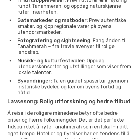
Friluftsopplevelser:
Prøv fotturer eller sykling
rundt Tanahmerah, og oppdag naturskjønne
ruter i nærheten.
Gatemarkeder og matboder:
Prøv autentiske
smaker, og kjøp regionale varer på byens
utendørsmarkeder.
Fotografering og sightseeing:
Fang ånden til
Tanahmerah – fra travle avenyer til rolige
landskap.
Musikk- og kulturfestivaler:
Oppdag
utendørskonserter og utstillinger som viser frem
lokale talenter.
Byvandringer:
Ta en guidet spasertur gjennom
historiske bydeler, og lær om byens fortid og
nåtid.
Lavsesong: Rolig utforskning og bedre tilbud
Å reise i de roligere månedene betyr ofte bedre
priser og færre folkemengder. Det er det perfekte
tidspunktet å nyte Tanahmerah som en lokal – i ditt
eget tempo. Hoteller og flyreiser har en tendens til å