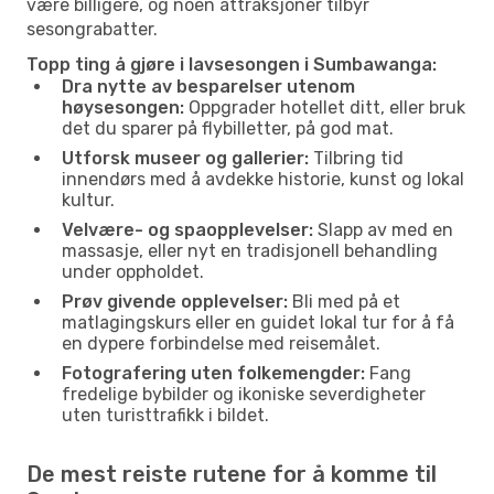
være billigere, og noen attraksjoner tilbyr
sesongrabatter.
Topp ting å gjøre i lavsesongen i Sumbawanga:
Dra nytte av besparelser utenom
høysesongen:
Oppgrader hotellet ditt, eller bruk
det du sparer på flybilletter, på god mat.
Utforsk museer og gallerier:
Tilbring tid
innendørs med å avdekke historie, kunst og lokal
kultur.
Velvære- og spaopplevelser:
Slapp av med en
massasje, eller nyt en tradisjonell behandling
under oppholdet.
Prøv givende opplevelser:
Bli med på et
matlagingskurs eller en guidet lokal tur for å få
en dypere forbindelse med reisemålet.
Fotografering uten folkemengder:
Fang
fredelige bybilder og ikoniske severdigheter
uten turisttrafikk i bildet.
De mest reiste rutene for å komme til