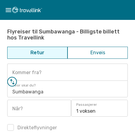
Flyreiser til Sumbawanga - Billigste billett
hos Travellink
Retur
Enveis
Kommer fra?
Hvor skal du?
Sumbawanga
Passasjerer
Når?
1 voksen
Direkteflyvninger