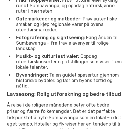
Friluftsopplevelser:
Prøv fotturer eller sykling
rundt Sumbawanga, og oppdag naturskjønne
ruter i nærheten.
Gatemarkeder og matboder:
Prøv autentiske
smaker, og kjøp regionale varer på byens
utendørsmarkeder.
Fotografering og sightseeing:
Fang ånden til
Sumbawanga – fra travle avenyer til rolige
landskap.
Musikk- og kulturfestivaler:
Oppdag
utendørskonserter og utstillinger som viser frem
lokale talenter.
Byvandringer:
Ta en guidet spasertur gjennom
historiske bydeler, og lær om byens fortid og
nåtid.
Lavsesong: Rolig utforskning og bedre tilbud
Å reise i de roligere månedene betyr ofte bedre
priser og færre folkemengder. Det er det perfekte
tidspunktet å nyte Sumbawanga som en lokal – i ditt
eget tempo. Hoteller og flyreiser har en tendens til å