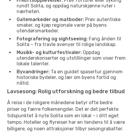
Friluftsopplevelser:
Prøv fotturer eller sykling
rundt Solita, og oppdag naturskjønne ruter i
nærheten.
Gatemarkeder og matboder:
Prøv autentiske
smaker, og kjøp regionale varer på byens
utendørsmarkeder.
Fotografering og sightseeing:
Fang ånden til
Solita – fra travle avenyer til rolige landskap.
Musikk- og kulturfestivaler:
Oppdag
utendørskonserter og utstillinger som viser frem
lokale talenter.
Byvandringer:
Ta en guidet spasertur gjennom
historiske bydeler, og lær om byens fortid og
nåtid.
Lavsesong: Rolig utforskning og bedre tilbud
Å reise i de roligere månedene betyr ofte bedre
priser og færre folkemengder. Det er det perfekte
tidspunktet å nyte Solita som en lokal – i ditt eget
tempo. Hoteller og flyreiser har en tendens til å være
billigere, og noen attraksjoner tilbyr sesongrabatter.