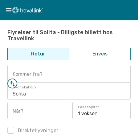
Flyreiser til Solita - Billigste billett hos
Travellink
Retur
Enveis
Kommer fra?
Hvor skal du?
Solita
Passasjerer
Når?
1 voksen
Direkteflyvninger