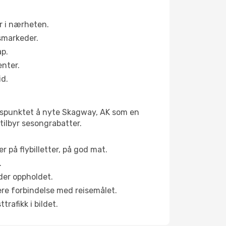
r i nærheten.
smarkeder.
ap.
enter.
id.
idspunktet å nyte Skagway, AK som en
 tilbyr sesongrabatter.
r på flybilletter, på god mat.
.
der oppholdet.
pere forbindelse med reisemålet.
rafikk i bildet.