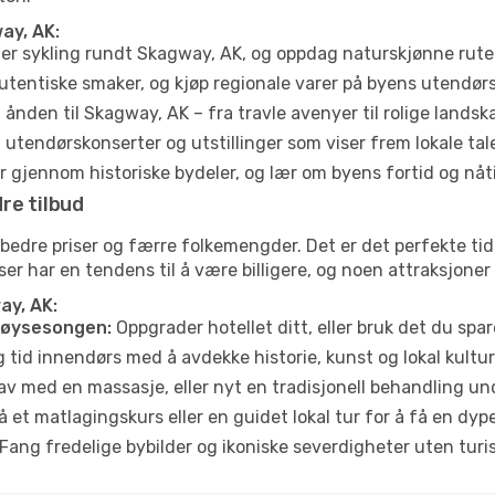
ay, AK:
ler sykling rundt Skagway, AK, og oppdag naturskjønne rute
utentiske smaker, og kjøp regionale varer på byens utendør
ånden til Skagway, AK – fra travle avenyer til rolige landsk
tendørskonserter og utstillinger som viser frem lokale tal
 gjennom historiske bydeler, og lær om byens fortid og nåt
re tilbud
e bedre priser og færre folkemengder. Det er det perfekte t
eiser har en tendens til å være billigere, og noen attraksjoner
ay, AK:
høysesongen:
Oppgrader hotellet ditt, eller bruk det du spare
g tid innendørs med å avdekke historie, kunst og lokal kultur
av med en massasje, eller nyt en tradisjonell behandling un
 et matlagingskurs eller en guidet lokal tur for å få en dy
Fang fredelige bybilder og ikoniske severdigheter uten turistt