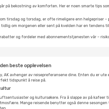
 går på bekostning av komforten. Her er noen smarte tips som 
om tirsdag og torsdag, er ofte rimeligere enn helgepriser – pe
tidlig om morgenen eller sent på kvelden har en tendens til 
rabatter og fordeler med abonnementstjenesten vår – risikof
r den beste opplevelsen
ay, AK avhenger av reisepreferansene dine. Enten du er ute e
rfekt tidspunkt å reise på.
kultur
tsentusiaster og kultursøkere. Fra å slappe av på kafeer til 
atmosfære. Mange reisende benytter også denne sesongen til
ten.