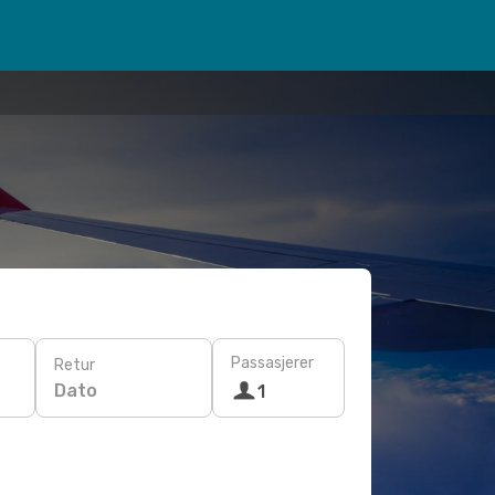
Passasjerer
Retur
Dato
1