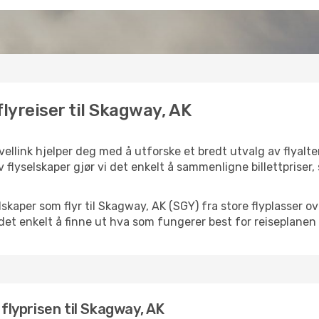
flyreiser til Skagway, AK
ellink hjelper deg med å utforske et bredt utvalg av flyalter
 flyselskaper gjør vi det enkelt å sammenligne billettpriser,
selskaper som flyr til Skagway, AK (SGY) fra store flyplasser 
k det enkelt å finne ut hva som fungerer best for reiseplanen 
 flyprisen til Skagway, AK