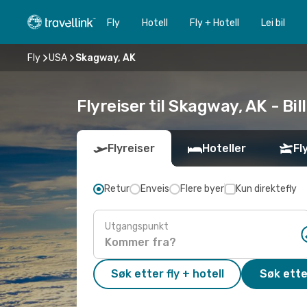
Fly
Hotell
Fly + Hotell
Lei bil
Fly
USA
Skagway, AK
Flyreiser til Skagway, AK - Bill
Flyreiser
Hoteller
Fl
Retur
Enveis
Flere byer
Kun direktefly
Utgangspunkt
Søk etter fly + hotell
Søk ette