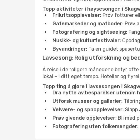
Topp aktiviteter i høysesongen i Skagw
Friluftsopplevelser:
Prøv fotturer el
Gatemarkeder og matboder:
Prøv a
Fotografering og sightseeing:
Fang 
Musikk- og kulturfestivaler:
Oppdag u
Byvandringer:
Ta en guidet spasertur
Lavsesong: Rolig utforskning og bed
Å reise i de roligere månedene betyr oft
lokal – i ditt eget tempo. Hoteller og flyr
Topp ting å gjøre i lavsesongen i Skagw
Dra nytte av besparelser utenom 
Utforsk museer og gallerier:
Tilbrin
Velvære- og spaopplevelser:
Slapp 
Prøv givende opplevelser:
Bli med på
Fotografering uten folkemengder: