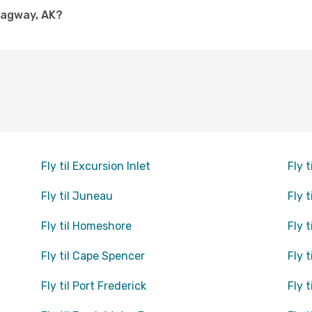
kagway, AK?
Fly til Excursion Inlet
Fly 
Fly til Juneau
Fly 
Fly til Homeshore
Fly t
Fly til Cape Spencer
Fly t
Fly til Port Frederick
Fly 