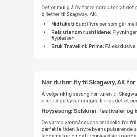
Det er mulig å fly for mindre uten at det
billetter til Skagway, AK:
Midtuketilbud:
Flyreiser som går mell
Reis utenom rushtidene:
Flyvninger 
flyplassen.
Bruk Travellink Prime:
Få eksklusive 
Når du bør fly til Skagway, AK fo
Å velge riktig sesong for turen til Skagw
eller rolige byvandringer, finnes det et pe
Høysesong: Solskinn, festivaler og 
De varme værmånedene er ideelle for friluf
perfekte tiden å nyte byens pulserende 
landemerker og naturopplevelser i nærhe