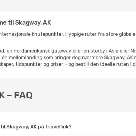
me til Skagway, AK
internasjonale knutepunkter. Hyppige ruter fra store globale 
d, en nordamerikansk gateway eller en storby i Asia eller Mi
ed én mellomlanding som bringer deg nærmere Skagway, AK m
kaper, tidspunkter og priser – og bestill den ideelle ruten i 
AK – FAQ
 til Skagway, AK på Travellink?