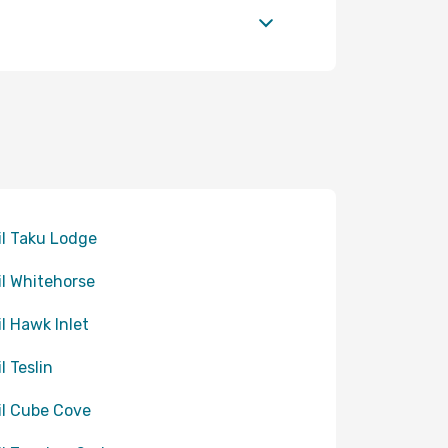
til Taku Lodge
til Whitehorse
il Hawk Inlet
il Teslin
til Cube Cove