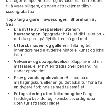
ditt eget tempo. Hoteller og flyreiser har en tendens
til å være billigere, og noen attraksjoner tilbyr
sesongrabatter.
Topp ting å gjøre i lavsesongen i Shoreham By
Sea:
Dra nytte av besparelser utenom
høysesongen:
Oppgrader hotellet ditt, eller bruk
det du sparer på flybilletter, på god mat.
Utforsk museer og gallerier:
Tilbring tid
innendørs med å avdekke historie, kunst og lokal
kultur.
Velvære- og spaopplevelser:
Slapp av med en
massasje, eller nyt en tradisjonell behandling
under oppholdet.
Prøv givende opplevelser:
Bli med på et
matlagingskurs eller en guidet lokal tur for å få
en dypere forbindelse med reisemålet.
Fotografering uten folkemengder:
Fang
fredelige bybilder og ikoniske severdigheter
uten turisttrafikk i bildet.