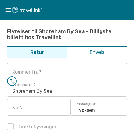
Flyreiser til Shoreham By Sea - Billigste
billett hos Travellink
Retur
Enveis
Kommer fra?
Hvor skal du?
Shoreham By Sea
Passasjerer
Når?
1 voksen
Direkteflyvninger