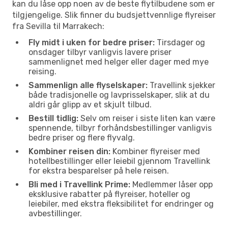
kan du låse opp noen av de beste flytilbudene som er
tilgjengelige. Slik finner du budsjettvennlige flyreiser
fra Sevilla til Marrakech:
Fly midt i uken for bedre priser:
Tirsdager og
onsdager tilbyr vanligvis lavere priser
sammenlignet med helger eller dager med mye
reising.
Sammenlign alle flyselskaper:
Travellink sjekker
både tradisjonelle og lavprisselskaper, slik at du
aldri går glipp av et skjult tilbud.
Bestill tidlig:
Selv om reiser i siste liten kan være
spennende, tilbyr forhåndsbestillinger vanligvis
bedre priser og flere flyvalg.
Kombiner reisen din:
Kombiner flyreiser med
hotellbestillinger eller leiebil gjennom Travellink
for ekstra besparelser på hele reisen.
Bli med i Travellink Prime:
Medlemmer låser opp
eksklusive rabatter på flyreiser, hoteller og
leiebiler, med ekstra fleksibilitet for endringer og
avbestillinger.