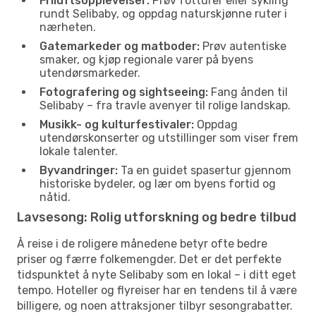
Friluftsopplevelser:
Prøv fotturer eller sykling
rundt Selibaby, og oppdag naturskjønne ruter i
nærheten.
Gatemarkeder og matboder:
Prøv autentiske
smaker, og kjøp regionale varer på byens
utendørsmarkeder.
Fotografering og sightseeing:
Fang ånden til
Selibaby – fra travle avenyer til rolige landskap.
Musikk- og kulturfestivaler:
Oppdag
utendørskonserter og utstillinger som viser frem
lokale talenter.
Byvandringer:
Ta en guidet spasertur gjennom
historiske bydeler, og lær om byens fortid og
nåtid.
Lavsesong: Rolig utforskning og bedre tilbud
Å reise i de roligere månedene betyr ofte bedre
priser og færre folkemengder. Det er det perfekte
tidspunktet å nyte Selibaby som en lokal – i ditt eget
tempo. Hoteller og flyreiser har en tendens til å være
billigere, og noen attraksjoner tilbyr sesongrabatter.