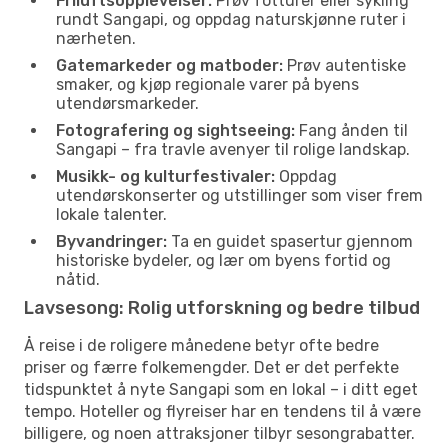
Friluftsopplevelser:
Prøv fotturer eller sykling
rundt Sangapi, og oppdag naturskjønne ruter i
nærheten.
Gatemarkeder og matboder:
Prøv autentiske
smaker, og kjøp regionale varer på byens
utendørsmarkeder.
Fotografering og sightseeing:
Fang ånden til
Sangapi – fra travle avenyer til rolige landskap.
Musikk- og kulturfestivaler:
Oppdag
utendørskonserter og utstillinger som viser frem
lokale talenter.
Byvandringer:
Ta en guidet spasertur gjennom
historiske bydeler, og lær om byens fortid og
nåtid.
Lavsesong: Rolig utforskning og bedre tilbud
Å reise i de roligere månedene betyr ofte bedre
priser og færre folkemengder. Det er det perfekte
tidspunktet å nyte Sangapi som en lokal – i ditt eget
tempo. Hoteller og flyreiser har en tendens til å være
billigere, og noen attraksjoner tilbyr sesongrabatter.