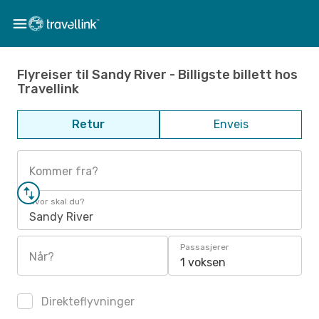
Flyreiser til Sandy River - Billigste billett hos
Travellink
Retur
Enveis
Kommer fra?
Hvor skal du?
Sandy River
Passasjerer
Når?
1 voksen
Direkteflyvninger