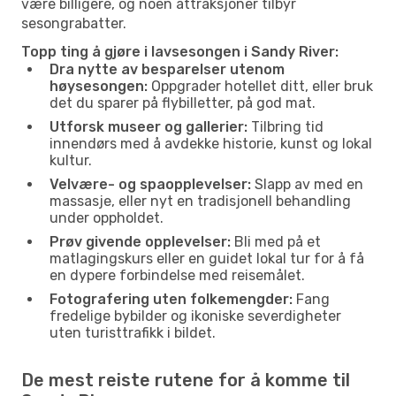
være billigere, og noen attraksjoner tilbyr
sesongrabatter.
Topp ting å gjøre i lavsesongen i Sandy River:
Dra nytte av besparelser utenom
høysesongen:
Oppgrader hotellet ditt, eller bruk
det du sparer på flybilletter, på god mat.
Utforsk museer og gallerier:
Tilbring tid
innendørs med å avdekke historie, kunst og lokal
kultur.
Velvære- og spaopplevelser:
Slapp av med en
massasje, eller nyt en tradisjonell behandling
under oppholdet.
Prøv givende opplevelser:
Bli med på et
matlagingskurs eller en guidet lokal tur for å få
en dypere forbindelse med reisemålet.
Fotografering uten folkemengder:
Fang
fredelige bybilder og ikoniske severdigheter
uten turisttrafikk i bildet.
De mest reiste rutene for å komme til