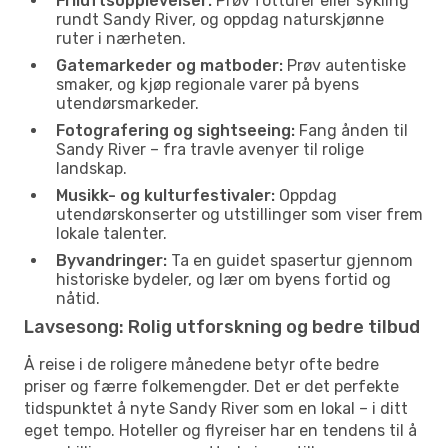
Friluftsopplevelser:
Prøv fotturer eller sykling
rundt Sandy River, og oppdag naturskjønne
ruter i nærheten.
Gatemarkeder og matboder:
Prøv autentiske
smaker, og kjøp regionale varer på byens
utendørsmarkeder.
Fotografering og sightseeing:
Fang ånden til
Sandy River – fra travle avenyer til rolige
landskap.
Musikk- og kulturfestivaler:
Oppdag
utendørskonserter og utstillinger som viser frem
lokale talenter.
Byvandringer:
Ta en guidet spasertur gjennom
historiske bydeler, og lær om byens fortid og
nåtid.
Lavsesong: Rolig utforskning og bedre tilbud
Å reise i de roligere månedene betyr ofte bedre
priser og færre folkemengder. Det er det perfekte
tidspunktet å nyte Sandy River som en lokal – i ditt
eget tempo. Hoteller og flyreiser har en tendens til å