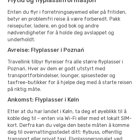
Enten du flyr i forretningsøyemed eller på fritiden,
betyr en problemfri reise å være forberedt. Pakk
reiseputer, ladere, en god bok og andre
nødvendigheter for å holde deg avslappet og
underholdt.
Avreise: Flyplasser i Poznań
Travellink tilbyr flyreiser fra alle større flyplasser i
Poznań. Hver av dem er godt utstyrt med
transportforbindelser, lounger, spisesteder og
taxfree-butikker for å hjelpe deg med å starte reisen
på riktig måte.
Ankomst: Flyplasser i Køln
Etter at du har landet i Køln, ta deg et øyeblikk til å
koble deg til – enten via Wi-Fi eller med et lokalt SIM-
kort. Derfra kan du velge den beste måten å komme
deg til overnattingsstedet ditt: flybuss, offentlig
transport eller privat taxi. Flyplasspersonalet ved