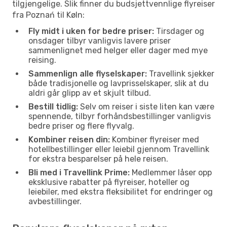
tilgjengelige. Slik finner du budsjettvennlige flyreiser
fra Poznań til Køln:
Fly midt i uken for bedre priser:
Tirsdager og
onsdager tilbyr vanligvis lavere priser
sammenlignet med helger eller dager med mye
reising.
Sammenlign alle flyselskaper:
Travellink sjekker
både tradisjonelle og lavprisselskaper, slik at du
aldri går glipp av et skjult tilbud.
Bestill tidlig:
Selv om reiser i siste liten kan være
spennende, tilbyr forhåndsbestillinger vanligvis
bedre priser og flere flyvalg.
Kombiner reisen din:
Kombiner flyreiser med
hotellbestillinger eller leiebil gjennom Travellink
for ekstra besparelser på hele reisen.
Bli med i Travellink Prime:
Medlemmer låser opp
eksklusive rabatter på flyreiser, hoteller og
leiebiler, med ekstra fleksibilitet for endringer og
avbestillinger.