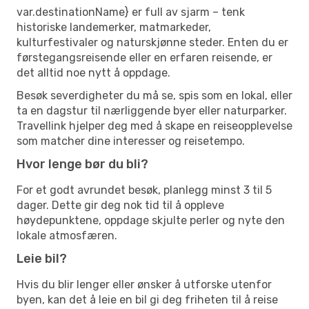
var.destinationName} er full av sjarm – tenk
historiske landemerker, matmarkeder,
kulturfestivaler og naturskjønne steder. Enten du er
førstegangsreisende eller en erfaren reisende, er
det alltid noe nytt å oppdage.
Besøk severdigheter du må se, spis som en lokal, eller
ta en dagstur til nærliggende byer eller naturparker.
Travellink hjelper deg med å skape en reiseopplevelse
som matcher dine interesser og reisetempo.
Hvor lenge bør du bli?
For et godt avrundet besøk, planlegg minst 3 til 5
dager. Dette gir deg nok tid til å oppleve
høydepunktene, oppdage skjulte perler og nyte den
lokale atmosfæren.
Leie bil?
Hvis du blir lenger eller ønsker å utforske utenfor
byen, kan det å leie en bil gi deg friheten til å reise