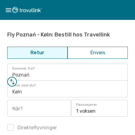
Fly Poznań - Køln: Bestill hos Travellink
Retur
Enveis
Kommer fra?
Poznań
Hvor skal du?
Køln
Passasjerer
Når?
1 voksen
Direkteflyvninger