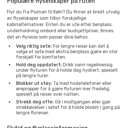
Populære flyselskaper på ruten
Flyr du fra Poznań til Køln? Du finner et bredt utvalg
av flyselskaper som tilbyr forskjellige
kabinalternativer. Enten du er ute etter benplass,
underholdning ombord eller budsjettpriser, finnes
det en flyreise som passer dine behov.
Velg riktig sete:
For lengre reiser kan det å
velge et sete med ekstra benplass gjøre en stor
forskjell for komforten.
Hold deg oppdatert:
Drikk vann regelmessig
under flyturen for å holde deg hydrert, spesielt
på lengre turer.
Blokker ut støy:
Ta med hodetelefoner eller
ørepropper for å gjøre flyturen mer fredelig,
spesielt på reiser over natten.
Strekk deg ofte:
Gå i midtgangen eller gjør
strekkøvelser i setet for å holde blodet i gang på
lengre flyreiser.
Flytid og flyplassinformasjon