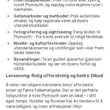
Friluftsopplevelser:
Prøv fotturer eller sykling
rundt Plymouth, og oppdag naturskjønne ruter i
nærheten.
Gatemarkeder og matboder:
Prøv autentiske
smaker, og kjøp regionale varer på byens
utendørsmarkeder.
Fotografering og sightseeing:
Fang ånden til
Plymouth – fra travle avenyer til rolige landskap.
Musikk- og kulturfestivaler:
Oppdag
utendørskonserter og utstillinger som viser frem
lokale talenter.
Byvandringer:
Ta en guidet spasertur gjennom
historiske bydeler, og lær om byens fortid og
nåtid.
Lavsesong: Rolig utforskning og bedre tilbud
Å reise i de roligere månedene betyr ofte bedre
priser og færre folkemengder. Det er det perfekte
tidspunktet å nyte Plymouth som en lokal – i ditt
eget tempo. Hoteller og flyreiser har en tendens til å
være billigere, og noen attraksjoner tilbyr