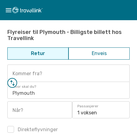
Flyreiser til Plymouth - Billigste billett hos
Travellink
Retur
Enveis
Kommer fra?
Hvor skal du?
Plymouth
Passasjerer
Når?
1 voksen
Direkteflyvninger