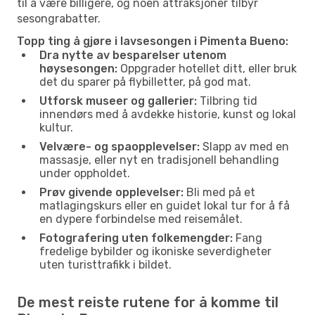
til å være billigere, og noen attraksjoner tilbyr
sesongrabatter.
Topp ting å gjøre i lavsesongen i Pimenta Bueno:
Dra nytte av besparelser utenom
høysesongen:
Oppgrader hotellet ditt, eller bruk
det du sparer på flybilletter, på god mat.
Utforsk museer og gallerier:
Tilbring tid
innendørs med å avdekke historie, kunst og lokal
kultur.
Velvære- og spaopplevelser:
Slapp av med en
massasje, eller nyt en tradisjonell behandling
under oppholdet.
Prøv givende opplevelser:
Bli med på et
matlagingskurs eller en guidet lokal tur for å få
en dypere forbindelse med reisemålet.
Fotografering uten folkemengder:
Fang
fredelige bybilder og ikoniske severdigheter
uten turisttrafikk i bildet.
De mest reiste rutene for å komme til