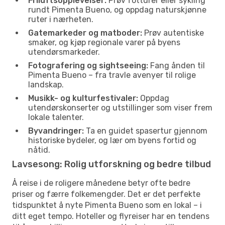
Friluftsopplevelser:
Prøv fotturer eller sykling
rundt Pimenta Bueno, og oppdag naturskjønne
ruter i nærheten.
Gatemarkeder og matboder:
Prøv autentiske
smaker, og kjøp regionale varer på byens
utendørsmarkeder.
Fotografering og sightseeing:
Fang ånden til
Pimenta Bueno – fra travle avenyer til rolige
landskap.
Musikk- og kulturfestivaler:
Oppdag
utendørskonserter og utstillinger som viser frem
lokale talenter.
Byvandringer:
Ta en guidet spasertur gjennom
historiske bydeler, og lær om byens fortid og
nåtid.
Lavsesong: Rolig utforskning og bedre tilbud
Å reise i de roligere månedene betyr ofte bedre
priser og færre folkemengder. Det er det perfekte
tidspunktet å nyte Pimenta Bueno som en lokal – i
ditt eget tempo. Hoteller og flyreiser har en tendens