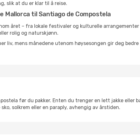
 slik at du er klar til å reise.
de Mallorca til Santiago de Compostela
nnom året – fra lokale festivaler og kulturelle arrangementer 
eller rolig og naturskjønn.
 mer liv, mens månedene utenom høysesongen gir deg bedre p
tela før du pakker. Enten du trenger en lett jakke eller ba
sko, solkrem eller en paraply, avhengig av årstiden.