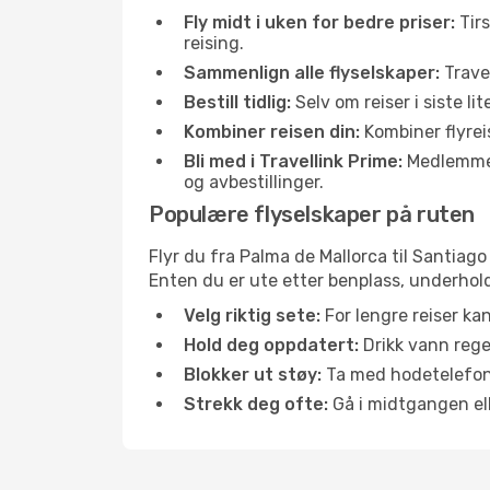
Fly midt i uken for bedre priser:
Tirs
reising.
Sammenlign alle flyselskaper:
Travel
Bestill tidlig:
Selv om reiser i siste li
Kombiner reisen din:
Kombiner flyreis
Bli med i Travellink Prime:
Medlemmer l
og avbestillinger.
Populære flyselskaper på ruten
Flyr du fra Palma de Mallorca til Santiago
Enten du er ute etter benplass, underhold
Velg riktig sete:
For lengre reiser ka
Hold deg oppdatert:
Drikk vann regel
Blokker ut støy:
Ta med hodetelefoner
Strekk deg ofte:
Gå i midtgangen elle