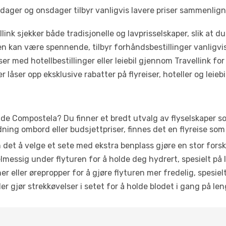
dager og onsdager tilbyr vanligvis lavere priser sammenlig
link sjekker både tradisjonelle og lavprisselskaper, slik at du 
ten kan være spennende, tilbyr forhåndsbestillinger vanligvis 
er med hotellbestillinger eller leiebil gjennom Travellink for
åser opp eksklusive rabatter på flyreiser, hoteller og leiebil
 de Compostela? Du finner et bredt utvalg av flyselskaper som
ning ombord eller budsjettpriser, finnes det en flyreise som
n det å velge et sete med ekstra benplass gjøre en stor forsk
messig under flyturen for å holde deg hydrert, spesielt på l
 eller ørepropper for å gjøre flyturen mer fredelig, spesielt
r gjør strekkøvelser i setet for å holde blodet i gang på leng