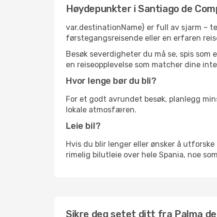
Høydepunkter i Santiago de Com
var.destinationName} er full av sjarm – t
førstegangsreisende eller en erfaren reis
Besøk severdigheter du må se, spis som en 
en reiseopplevelse som matcher dine inte
Hvor lenge bør du bli?
For et godt avrundet besøk, planlegg mins
lokale atmosfæren.
Leie bil?
Hvis du blir lenger eller ønsker å utforske 
rimelig bilutleie over hele Spania, noe so
Sikre deg setet ditt fra Palma de