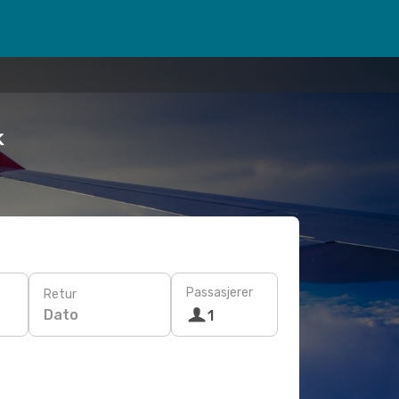
k
Passasjerer
Retur
Dato
1