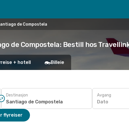
 Santiago de Compostela
ago de Compostela: Bestill hos Travellin
yreise + hotell
Billeie
Destinasjon
Avgang
Dato
r flyreiser