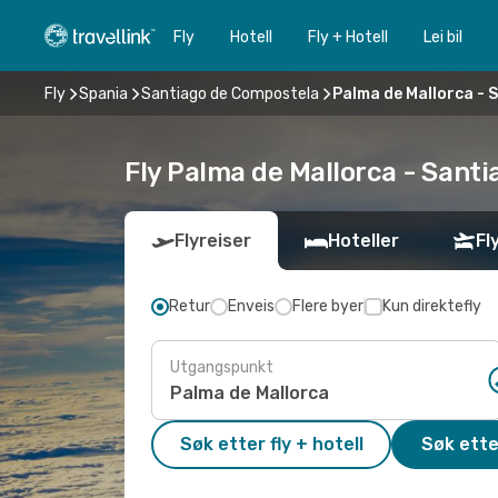
Fly
Hotell
Fly + Hotell
Lei bil
Fly
Spania
Santiago de Compostela
Palma de Mallorca -
Fly Palma de Mallorca - Santi
Flyreiser
Hoteller
Fl
Retur
Enveis
Flere byer
Kun direktefly
Utgangspunkt
Søk etter fly + hotell
Søk ette