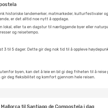
postela
enk historiske landemerker, matmarkeder, kulturfestivaler o
ende, er det alltid noe nytt å oppdage.
lokal, eller ta en dagstur til nærliggende byer eller naturp
resser og reisetempo.
t 3 til 5 dager. Dette gir deg nok tid til å oppleve høydepu
utenfor byen, kan det å leie en bil gi deg friheten til å reise
m gir deg fleksibilitet og komfort gjennom hele reisen.
 Mallorca til Santiago de Compostela i dag