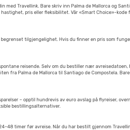
n din med Travellink. Bare skriv inn Palma de Mallorca og Sa
er hastighet, pris eller fleksibilitet. Vår «Smart Choice»-kod
begrenset tilgjengelighet. Hvis du finner en pris som fungerer
 spontane reisende. Selv om du bestiller nær avreisedatoen,
 liten fra Palma de Mallorca til Santiago de Compostela. Bare
relser – opptil hundrevis av euro avslag på flyreiser, overn
sible bestillingsalternativer.
g 24–48 timer før avreise. Når du har bestilt gjennom Travel