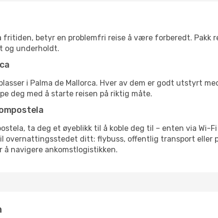
 fritiden, betyr en problemfri reise å være forberedt. Pakk 
t og underholdt.
rca
 flyplasser i Palma de Mallorca. Hver av dem er godt utstyrt m
lpe deg med å starte reisen på riktig måte.
Compostela
tela, ta deg et øyeblikk til å koble deg til – enten via Wi-Fi
vernattingsstedet ditt: flybuss, offentlig transport eller p
or å navigere ankomstlogistikken.
n