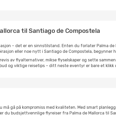
allorca til Santiago de Compostela
sjon – det er en sinnstilstand. Enten du forlater Palma de
nspirasjon eller noe nytt i Santiago de Compostela, begynner h
is av flyalternativer, mikse flyselskaper og sette sammen e
ilbud og viktige reisetips – ditt neste eventyr er bare et klikk
t du må gå på kompromiss med kvaliteten. Med smart planlegg
nner du budsjettvennlige flyreiser fra Palma de Mallorca til 